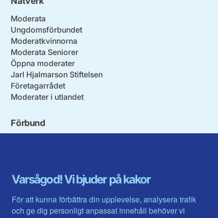
Nätverk
Moderata
Ungdomsförbundet
Moderatkvinnorna
Moderata Seniorer
Öppna moderater
Jarl Hjalmarson Stiftelsen
Företagarrådet
Moderater i utlandet
Förbund
Blekinge län
Stockholms stad och län
Dalarna
Södermanlands län
Gotland
Uppsala län
Gävleborg
Värmlands län
Varsågod! Vi bjuder på kakor
Halland
Västerbotten
Jämtlands län
Västra Götaland
För att kunna förbättra din upplevelse, analysera trafik
Jönköpings län
Västernorrland
och ge dig personligt anpassat innehåll behöver vi