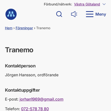
G
Förbund/nätverk:
Västra Götaland
Visa
å
Till startsidan
d
Meny
Sök
Läs upp
i
r
e
Hem
›
Föreningar
›
Tranemo
k
t
t
i
Tranemo
l
l
i
Kontaktperson
n
n
Jörgen Hansson, ordförande
e
h
å
Kontaktuppgifter
l
l
E-post:
jorhan1969@gmail.com
Telefon:
072-578 78 80