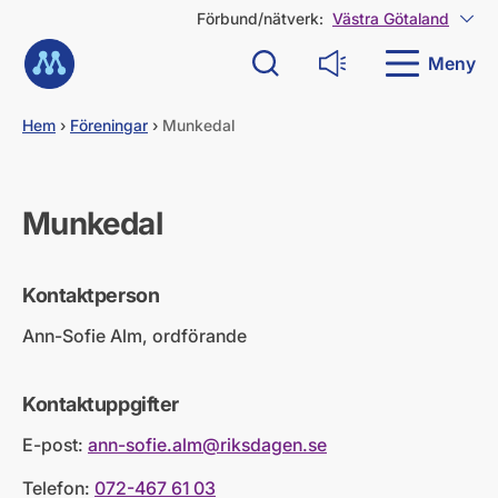
G
Förbund/nätverk:
Västra Götaland
Visa
å
Till startsidan
d
Meny
Sök
Läs upp
i
r
e
Hem
›
Föreningar
›
Munkedal
k
t
t
i
Munkedal
l
l
i
Kontaktperson
n
n
Ann-Sofie Alm, ordförande
e
h
å
Kontaktuppgifter
l
l
E-post:
ann-sofie.alm@riksdagen.se
Telefon:
072-467 61 03