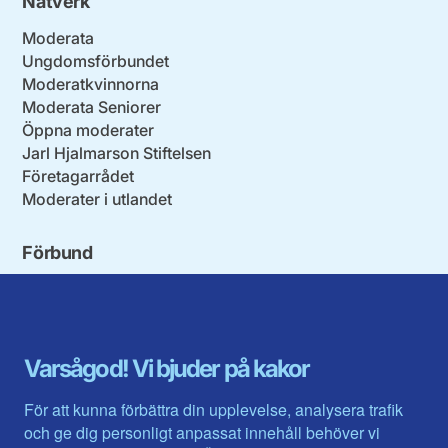
Nätverk
Moderata
Ungdomsförbundet
Moderatkvinnorna
Moderata Seniorer
Öppna moderater
Jarl Hjalmarson Stiftelsen
Företagarrådet
Moderater i utlandet
Förbund
Blekinge län
Stockholms stad och län
Dalarna
Södermanlands län
Gotland
Uppsala län
Gävleborg
Värmlands län
Varsågod! Vi bjuder på kakor
Halland
Västerbotten
Jämtlands län
Västra Götaland
För att kunna förbättra din upplevelse, analysera trafik
Jönköpings län
Västernorrland
och ge dig personligt anpassat innehåll behöver vi