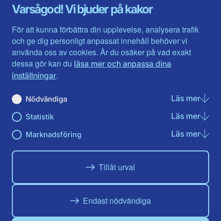
Gävleborg
Värmlands län
Varsågod! Vi bjuder på kakor
Halland
Västerbotten
Jämtlands län
Västra Götaland
För att kunna förbättra din upplevelse, analysera trafik
Jönköpings län
Västernorrland
och ge dig personligt anpassat innehåll behöver vi
Kalmar län
Västmanland
använda oss av cookies. Är du osäker på vad exakt
Kronobergs län
Örebro län
dessa gör kan du
läsa mer och anpassa dina
Norrbotten
Östergötland
.
inställningar
Skåne län
Läs mer
om N
Nödvändiga
Du hittar oss här på sociala medier
Läs mer
om St
Statistik
Facebook
Twitter
Instagram
Linkedin
Youtube
Läs mer
om Ma
Marknadsföring
Tillåt urval
Endast nödvändiga