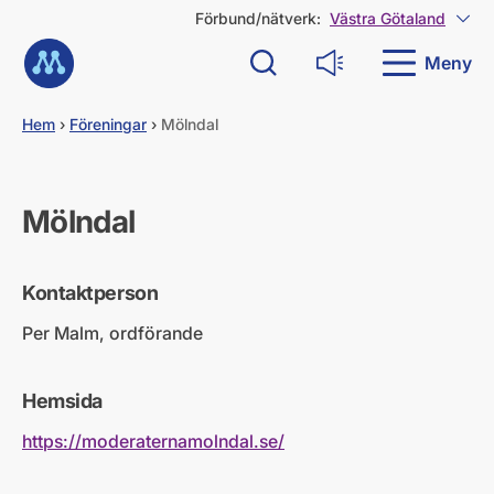
G
Förbund/nätverk:
Västra Götaland
Visa
å
Till startsidan
d
Meny
Sök
Läs upp
i
r
e
Hem
›
Föreningar
›
Mölndal
k
t
t
i
Mölndal
l
l
i
Kontaktperson
n
n
Per Malm, ordförande
e
h
å
Hemsida
l
l
https://moderaternamolndal.se/