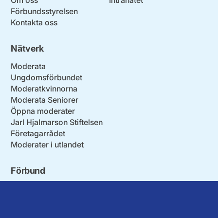
Förbundsstyrelsen
Kontakta oss
Nätverk
Moderata
Ungdomsförbundet
Moderatkvinnorna
Moderata Seniorer
Öppna moderater
Jarl Hjalmarson Stiftelsen
Företagarrådet
Moderater i utlandet
Förbund
Blekinge län
Stockholms stad och län
Dalarna
Södermanlands län
Gotland
Uppsala län