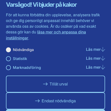
Gävleborg
Värmlands län
Varsågod! Vi bjuder på kakor
Halland
Västerbotten
Jämtlands län
Västra Götaland
För att kunna förbättra din upplevelse, analysera trafik
Jönköpings län
Västernorrland
och ge dig personligt anpassat innehåll behöver vi
Kalmar län
Västmanland
använda oss av cookies. Är du osäker på vad exakt
Kronobergs län
Örebro län
dessa gör kan du
läsa mer och anpassa dina
Norrbotten
Östergötland
.
inställningar
Skåne län
Läs mer
om N
Nödvändiga
Du hittar oss här på sociala medier
Läs mer
om St
Statistik
Facebook
Twitter
Instagram
Linkedin
Youtube
Läs mer
om Ma
Marknadsföring
Tillåt urval
Endast nödvändiga