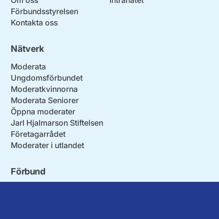
Förbundsstyrelsen
Kontakta oss
Nätverk
Moderata
Ungdomsförbundet
Moderatkvinnorna
Moderata Seniorer
Öppna moderater
Jarl Hjalmarson Stiftelsen
Företagarrådet
Moderater i utlandet
Förbund
Blekinge län
Stockholms stad och län
Dalarna
Södermanlands län
Gotland
Uppsala län