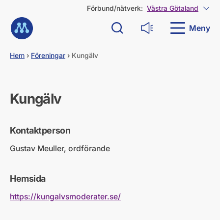
G
Förbund/nätverk:
Västra Götaland
Visa
å
Till startsidan
d
Meny
Sök
Läs upp
i
r
e
Hem
›
Föreningar
›
Kungälv
k
t
t
i
Kungälv
l
l
i
Kontaktperson
n
n
Gustav Meuller, ordförande
e
h
å
Hemsida
l
l
https://kungalvsmoderater.se/