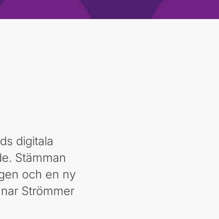
s digitala
nde. Stämman
agen och en ny
unnar Strömmer