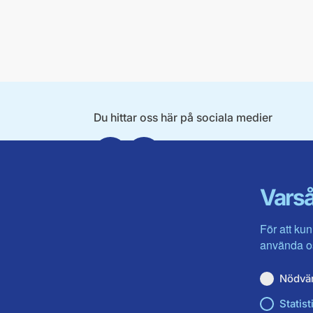
Du hittar oss här på sociala medier
Facebook
Instagram
Varså
För att kun
använda os
Nödvä
Statist