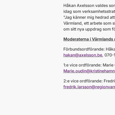
Håkan Axelsson valdes som
idag som verksamhetsstrat
”
Jag känner mig hedrad att 
Värmland, ett arbete som 
om sitt nya uppdrag som f
Moderaterna i Värmlands 
Förbundsordförande: H
hakan@axelsson.be
, 070-
1:e vice ordförande: Ma
Marie.oudin@kristinehamn
2:e vice ordförande: F
fredrik.larsson@regionvar