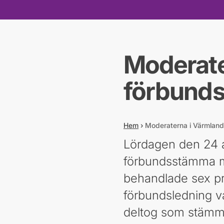
Moderate
förbund
Hem
›
Moderaterna i Värmlan
Lördagen den 24 a
förbundsstämma m
behandlade sex pr
förbundsledning v
deltog som stämmo