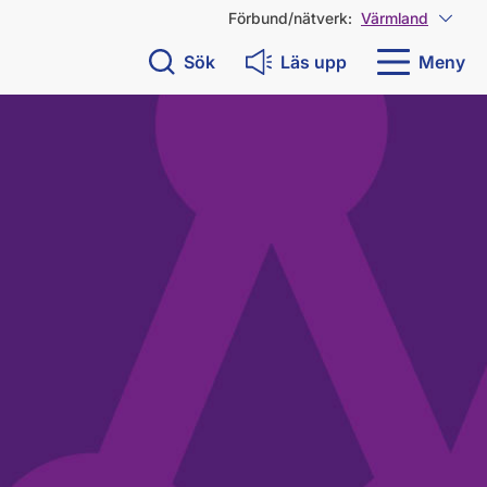
Förbund/nätverk:
Värmland
Visa 
Sök
Läs upp
Meny