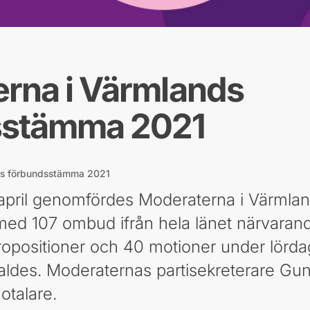
rna i Värmlands
sstämma 2021
ds förbundsstämma 2021
pril genomfördes Moderaterna i Värmland
ed 107 ombud ifrån hela länet närvara
opositioner och 40 motioner under lörd
aldes. Moderaternas partisekreterare G
talare.