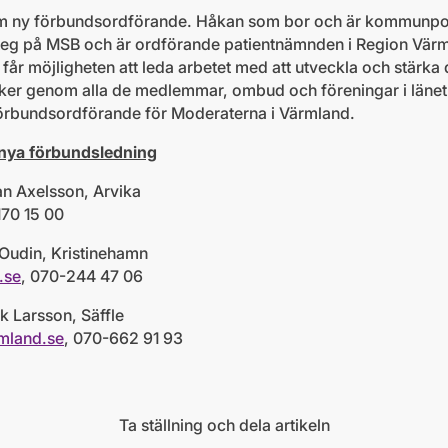
 ny förbundsordförande. Håkan som bor och är kommunpoliti
eg på MSB och är ordförande patientnämnden i Region Värm
får möjligheten att leda arbetet med att utveckla och stärka 
sker genom alla de medlemmar, ombud och föreningar i länet
örbundsordförande för Moderaterna i Värmland.
nya förbundsledning
åkan Axelsson, Arvika
170 15 00
rie Oudin, Kristinehamn
.se
, 070-244 47 06
redrik Larsson, Säffle
mland.se
,
070-662 91 93
Ta ställning och dela artikeln