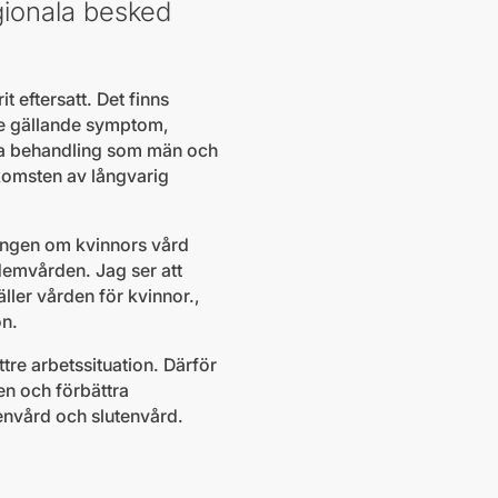
gionala besked
.
t eftersatt. Det finns
de gällande symptom,
mma behandling som män och
ekomsten av långvarig
ningen om kvinnors vård
demvården. Jag ser att
äller vården för kvinnor.,
on.
tre arbetssituation. Därför
den och förbättra
ppenvård och slutenvård.