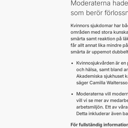
Moderaterna hade 
som berör förloss
Kvinnors sjukdomar har både
områden med stora kunskap
smärta samt reaktion på l
får allt annat lika mindre 
smärta är uppemot dubbelt
Kvinnosjukvården är en p
och hälsa, samt bland a
Akademiska sjukhuset kan 
säger Camilla Waltersso
Moderaterna vill moderni
vill vi se mer av medarbe
arbetsmiljön. Ett av våra
Detta inkluderar även b
För fullständig informatio