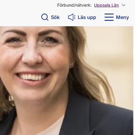
Förbund/nätverk:
Uppsala Län
Visa 
Sök
Läs upp
Meny