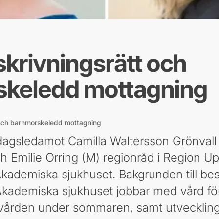
skrivningsrätt och
keledd mottagning
 och barnmorskeledd mottagning
dagsledamot Camilla Waltersson Grönvall 
h Emilie Orring (M) regionråd i Region U
kademiska sjukhuset. Bakgrunden till besö
kademiska sjukhuset jobbar med vård för 
gsvården under sommaren, samt utveckling