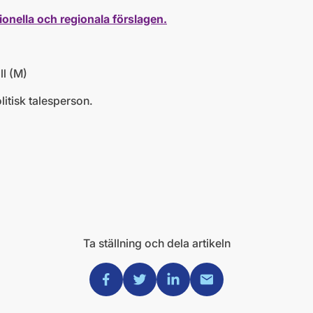
onella och regionala förslagen.
ll (M)
itisk talesperson.
Ta ställning och dela artikeln
Dela via Facebook
Dela via Twitter
Dela via Linkedin
Dela via Mail