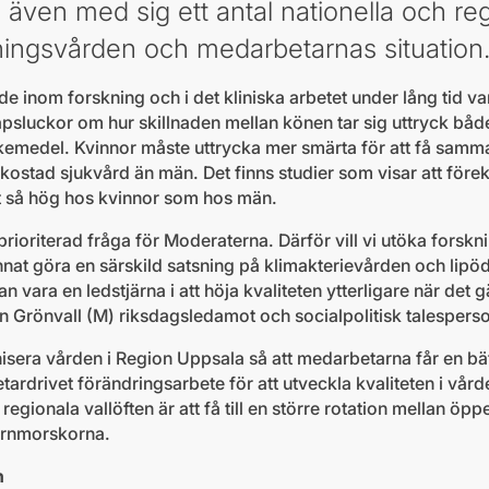
även med sig ett antal nationella och re
ningsvården och medarbetarnas situation
 inom forskning och i det kliniska arbetet under lång tid vari
sluckor om hur skillnaden mellan könen tar sig uttryck bå
äkemedel. Kvinnor måste uttrycka mer smärta för att få sa
påkostad sjukvård än män. Det finns studier som visar att för
 så hög hos kvinnor som hos män.
rioriterad fråga för Moderaterna. Därför vill vi utöka forsk
nnat göra en särskild satsning på klimakterievården och lipö
vara en ledstjärna i att höja kvaliteten ytterligare när det g
n Grönvall (M) riksdagsledamot och socialpolitisk talespers
sera vården i Region Uppsala så att medarbetarna får en bät
tardrivet förändringsarbete för att utveckla kvaliteten i vår
 regionala vallöften är att få till en större rotation mellan ö
arnmorskorna.
n