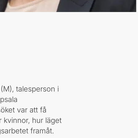
(M), talesperson i
ppsala
ket var att få
kvinnor, hur läget
sarbetet framåt.