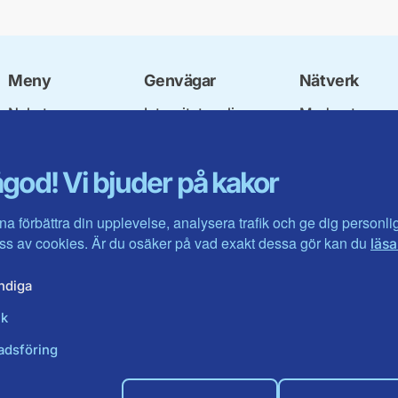
Meny
Genvägar
Nätverk
Nyheter
Integritetspolicy
Moderata
Vår politik
Om cookies
Ungdomsförbu
Våra politiker
Mina sidor
Moderatkvinn
god! Vi bjuder på kakor
Kontakta oss
Intranätet
Moderata Seni
Öppna modera
Jarl Hjalmarso
na förbättra din upplevelse, analysera trafik och ge dig personl
Stiftelsen
s av cookies. Är du osäker på vad exakt dessa gör kan du
läsa
Företagarråde
Moderater i ut
ndiga
ik
adsföring