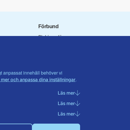
Förbund
Blekinge län
ndet
Dalarna
orna
Gotland
orer
Gävleborg
ter
Halland
n
Visa fler ...
igt anpassat innehåll behöver vi
.
 mer och anpassa dina inställningar
t
landet
Läs mer
om Nödvändiga cookies
Läs mer
om Statistik cookies
Läs mer
om Marknadsföring cook