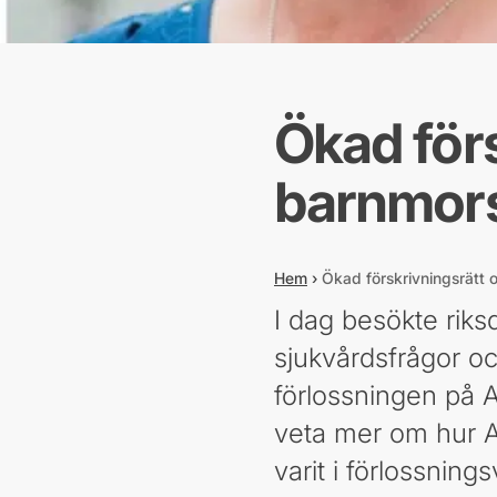
Ökad för
barnmors
Hem
›
Ökad förskrivningsrätt
I dag besökte riks
sjukvårdsfrågor oc
förlossningen på A
veta mer om hur A
varit i förlossnin