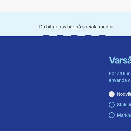
Du hittar oss här på sociala medier
Facebook
Twitter
Instagram
Linkedin
Youtube
Varså
För att kun
använda os
Nödvä
Statist
Markn