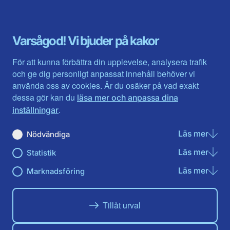
Dalarna
Södermanlands län
Gotland
Uppsala län
Gävleborg
Värmlands län
Varsågod! Vi bjuder på kakor
Halland
Västerbotten
Jämtlands län
Västra Götaland
För att kunna förbättra din upplevelse, analysera trafik
Jönköpings län
Västernorrland
och ge dig personligt anpassat innehåll behöver vi
Kalmar län
Västmanland
använda oss av cookies. Är du osäker på vad exakt
Kronobergs län
Örebro län
dessa gör kan du
läsa mer och anpassa dina
Norrbotten
Östergötland
.
inställningar
Skåne län
Läs mer
om N
Nödvändiga
Du hittar oss här på sociala medier
Läs mer
om St
Statistik
Facebook
Twitter
Instagram
Linkedin
Youtube
Läs mer
om Ma
Marknadsföring
Tillåt urval