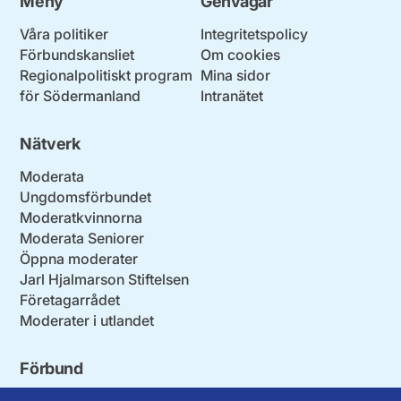
Meny
Genvägar
Våra politiker
Integritetspolicy
Förbundskansliet
Om cookies
Regionalpolitiskt program
Mina sidor
för Södermanland
Intranätet
Nätverk
Moderata
Ungdomsförbundet
Moderatkvinnorna
Moderata Seniorer
Öppna moderater
Jarl Hjalmarson Stiftelsen
Företagarrådet
Moderater i utlandet
Förbund
Blekinge län
Stockholms stad och län