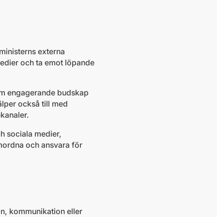
ministerns externa
medier och ta emot löpande
.
fram engagerande budskap
älper också till med
ekanaler.
ch sociala medier,
amordna och ansvara för
on, kommunikation eller