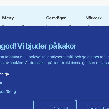
Meny
Genvägar
Nätverk
Engagera dig
Integritetspolicy
Moderata
Ulf Kristersson
Om cookies
Ungdomsför
Vår politik
Mina sidor
Moderatkvin
god! Vi bjuder på kakor
Våra politiker
Intranätet
Moderata Se
Vallöften 2026
Öppna moder
Visa fler ...
Jarl Hjalmar
na förbättra din upplevelse, analysera trafik och ge dig personl
Stiftelsen
s av cookies. Är du osäker på vad exakt dessa gör kan du
läsa
Företagarråd
Moderater i 
ndiga
ik
adsföring
Tillåt urval
Endast n