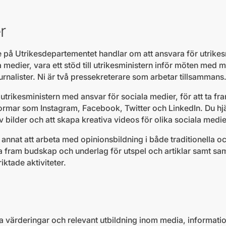
r
 på Utrikesdepartementet handlar om att ansvara för utrikes
medier, vara ett stöd till utrikesministern inför möten med 
rnalister. Ni är två pressekreterare som arbetar tillsammans
utrikesministern med ansvar för sociala medier, för att ta 
ttformar som Instagram, Facebook, Twitter och LinkedIn. Du hj
v bilder och att skapa kreativa videos för olika sociala medi
annat att arbeta med opinionsbildning i både traditionella o
ta fram budskap och underlag för utspel och artiklar samt s
iktade aktiviteter.
a värderingar och relevant utbildning inom media, informati