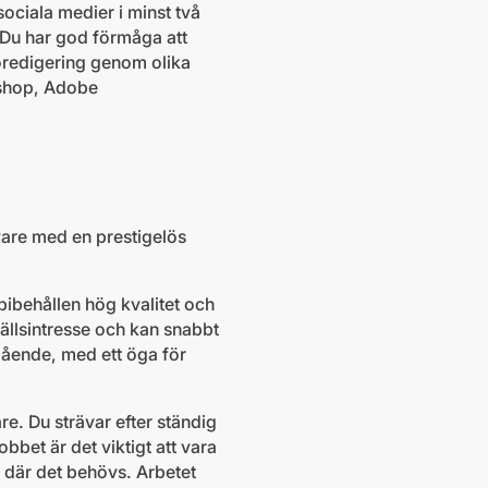
ociala medier i minst två
. Du har god förmåga att
eoredigering genom olika
shop, Adobe
vare med en prestigelös
bibehållen hög kvalitet och
hällsintresse och kan snabbt
vgående, med ett öga för
e. Du strävar efter ständig
bbet är det viktigt att vara
i där det behövs. Arbetet