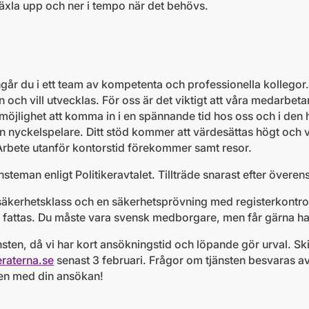
 växla upp och ner​ i tempo när det behövs.
går du i ett team av kompetenta och professionella kollegor
 och vill utvecklas. För oss är det viktigt att våra medarbetar
år möjlighet att komma in i en spännande tid hos oss och i den 
en nyckelspelare. Ditt stöd kommer att värdesättas högt och 
te. Arbete utanför kontorstid förekommer samt resor.
änsteman enligt Politikeravtalet. Tillträde snarast efter över
 säkerhetsklass och en säkerhetsprövning med registerkontr
g fattas. Du måste vara svensk medborgare, men får gärna h
nsten, då vi har kort ansökningstid och löpande gör urval. Ski
raterna.se
senast 3 februari.​ Frågor om tjänsten besvaras 
en med din ansökan!