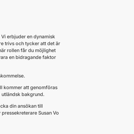
. Vi erbjuder en dynamisk
e trivs och tycker att det är
här rollen får du möjlighet
vara en bidragande faktor
enskommelse.
oll kommer att genomföras
a utländsk bakgrund.
cka din ansökan till
av pressekreterare Susan Vo