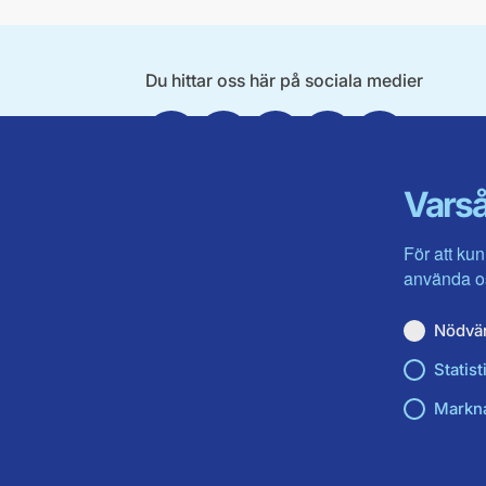
Du hittar oss här på sociala medier
Facebook
X
Instagram
Linkedin
Youtube
Varså
För att kun
använda os
Nödvä
Statist
Markn