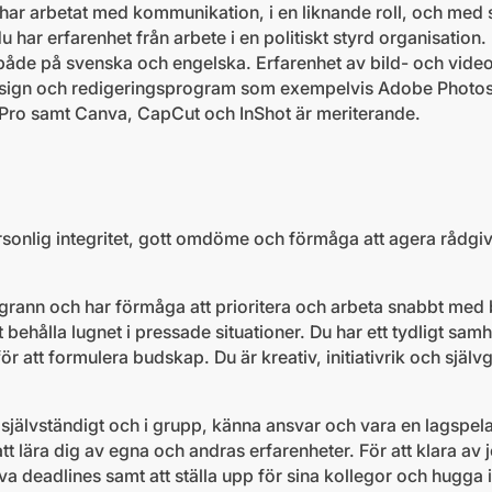
har arbetat med kommunikation, i en liknande roll, och med s
u har erfarenhet från arbete i en politiskt styrd organisation
ft både på svenska och engelska. Erfarenhet av bild- och vid
esign och redigeringsprogram som exempelvis Adobe Photo
 Pro samt Canva, CapCut och InShot är meriterande.
sonlig integritet, gott omdöme och förmåga att agera rådgi
grann och har förmåga att prioritera och arbeta snabbt med 
behålla lugnet i pressade situationer. Du har ett tydligt sam
för att formulera budskap. Du är kreativ, initiativrik och själ
jälvständigt och i grupp, känna ansvar och vara en lagspelar
t lära dig av egna och andras erfarenheter. För att klara av jo
va deadlines samt att ställa upp för sina kollegor och hugga 