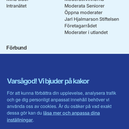
Intranätet
Moderata Seniorer
Öppna moderater
Jarl Hjalmarson Stiftelsen
Företagarrådet
Moderater i utlandet
Förbund
Blekinge län
Stockholms stad och län
Dalarna
Södermanlands län
Gotland
Uppsala län
Gävleborg
Värmlands län
Varsågod! Vi bjuder på kakor
Halland
Västerbotten
Jämtlands län
Västra Götaland
För att kunna förbättra din upplevelse, analysera trafik
Jönköpings län
Västernorrland
och ge dig personligt anpassat innehåll behöver vi
Kalmar län
Västmanland
använda oss av cookies. Är du osäker på vad exakt
Kronobergs län
Örebro län
dessa gör kan du
läsa mer och anpassa dina
Norrbotten
Östergötland
.
inställningar
Skåne län