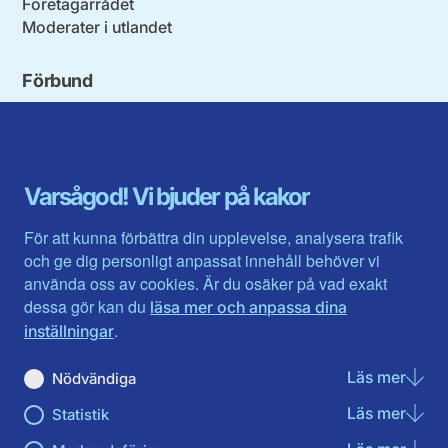
Företagarrådet
Moderater i utlandet
Förbund
Blekinge län
Stockholms stad och län
Dalarna
Södermanlands län
Gotland
Uppsala län
Gävleborg
Värmlands län
Varsågod! Vi bjuder på kakor
Halland
Västerbotten
Jämtlands län
Västra Götaland
För att kunna förbättra din upplevelse, analysera trafik
Jönköpings län
Västernorrland
och ge dig personligt anpassat innehåll behöver vi
Kalmar län
Västmanland
använda oss av cookies. Är du osäker på vad exakt
Kronobergs län
Örebro län
dessa gör kan du
läsa mer och anpassa dina
Norrbotten
Östergötland
.
inställningar
Skåne län
Läs mer
om N
Nödvändiga
Du hittar oss här på sociala medier
Läs mer
om St
Statistik
Facebook
Twitter
Instagram
Linkedin
Youtube