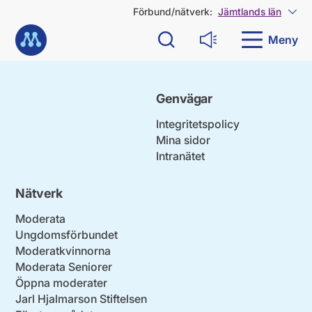
G
Förbund/nätverk:
Jämtlands län
Visa
å
Till startsidan
d
Meny
Sök
Läs upp
i
r
e
k
Genvägar
t
t
Integritetspolicy
i
Mina sidor
l
Intranätet
l
i
n
Nätverk
n
e
Moderata
h
Ungdomsförbundet
å
Moderatkvinnorna
l
Moderata Seniorer
l
Öppna moderater
Jarl Hjalmarson Stiftelsen