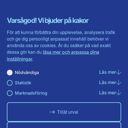
Dalarna
Södermanlands län
Gotland
Uppsala län
Gävleborg
Värmlands län
Varsågod! Vi bjuder på kakor
Halland
Västerbotten
Jämtlands län
Västra Götaland
För att kunna förbättra din upplevelse, analysera trafik
Jönköpings län
Västernorrland
och ge dig personligt anpassat innehåll behöver vi
Kalmar län
Västmanland
använda oss av cookies. Är du osäker på vad exakt
Kronobergs län
Örebro län
dessa gör kan du
läsa mer och anpassa dina
Norrbotten
Östergötland
.
inställningar
Skåne län
Läs mer
om N
Nödvändiga
Du hittar oss här på sociala medier
Läs mer
om St
Statistik
Facebook
Twitter
Instagram
Linkedin
Youtube
Läs mer
om Ma
Marknadsföring
Tillåt urval