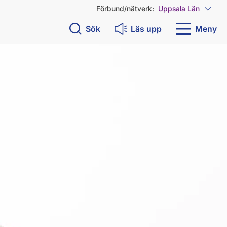
Förbund/nätverk:
Uppsala Län
Visa 
Sök
Läs upp
Meny