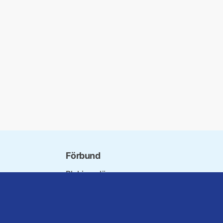
Förbund
Blekinge län
ndet
Dalarna
orna
Gotland
orer
Gävleborg
ter
Halland