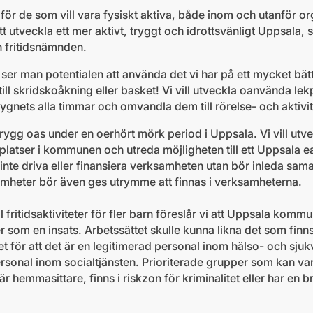
 för de som vill vara fysiskt aktiva, både inom och utanför or
tt utveckla ett mer aktivt, tryggt och idrottsvänligt Uppsala,
h fritidsnämnden.
 ser man potentialen att använda det vi har på ett mycket bä
ill skridskoåkning eller basket! Vi vill utveckla oanvända lek
gnets alla timmar och omvandla dem till rörelse- och aktivit
rygg oas under en oerhört mörk period i Uppsala. Vi vill utv
platser i kommunen och utreda möjligheten till ett Uppsala 
e driva eller finansiera verksamheten utan bör inleda sama
amheter bör även ges utrymme att finnas i verksamheterna.
ll fritidsaktiviteter för fler barn föreslår vi att Uppsala kom
ter som en insats. Arbetssättet skulle kunna likna det som finn
let för att det är en legitimerad personal inom hälso- och sj
rsonal inom socialtjänsten. Prioriterade grupper som kan var
hemmasittare, finns i riskzon för kriminalitet eller har en bri