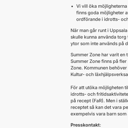
Vi vill öka möjligheterna
finns goda möjligheter a
ordförande i idrotts- oc
När man går runt i Uppsala
skulle kunna använda torg t
ytor som inte används på dy
Summer Zone har varit en t
Summer Zone finns på fler 
Zone. Kommunen behöver int
Kultur- och läxhjälpsverks
För att utöka möjligheten ti
idrotts- och fritidsaktivite
på recept (FaR). Men i stäl
receptet så kan det vara pe
exempelvis vara barn som är 
Presskontakt
: