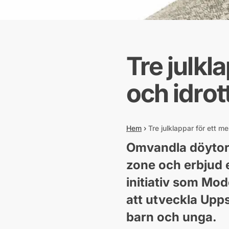
Tre julkla
och idrot
Hem
›
Tre julklappar för ett me
Omvandla döytor t
zone och erbjud en
initiativ som Mod
att utveckla Upps
barn och unga.