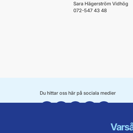
Sara Hägerström Vidhög
072-547 43 48
Du hittar oss här på sociala medier
Facebook
Twitter
Instagram
Linkedin
Youtube
Varså