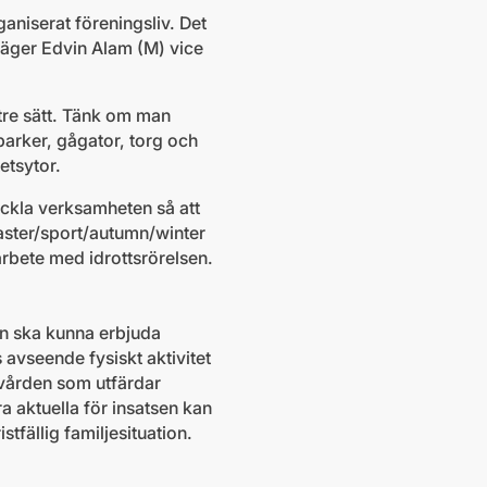
ganiserat föreningsliv. Det
 säger Edvin Alam (M) vice
ttre sätt. Tänk om man
parker, gågator, torg och
etsytor.
eckla verksamheten så att
easter/sport/autumn/winter
rbete med idrottsrörelsen.
mun ska kunna erbjuda
s avseende fysiskt aktivitet
ukvården som utfärdar
a aktuella för insatsen kan
stfällig familjesituation.