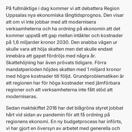
På fullmäktige i dag kommer vi att debattera Region
Uppsalas nya ekonomiska långtidsprognos. Den visar
att om vi inte jobbar med att modernisera
verksamheterna och ha ordning på ekonomin att det
kommer uppstå ett gap mellan intäkter och kostnader
på 1,6 miljarder kronor 2030. Den snabba vägen ur
skulle vara att höja skatten men det skulle endast
innebära att gapet fördröjs med några år.
Skattehöjning har även prövats tidigare. Förra
mandatperioden höjdes skatten med 1 miljard kronor
med högre kostnader till följd. Grundproblematiken är
att regionen har för höga kostnader med jämförbara
regioner och att verksamheterna inte fått stöd att
moderniseras.
Sedan maktskiftet 2018 har det blågröna styret jobbat
hårt vid sidan av pandemin för att få ordning på
regionens ekonomi. En ny budgetprocess har införts,
vi har gjort en översyn av arbetet med generella och