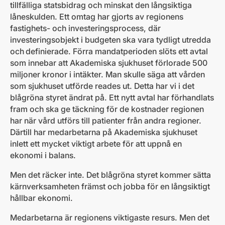
tillfälliga statsbidrag och minskat den långsiktiga
låneskulden. Ett omtag har gjorts av regionens
fastighets- och investeringsprocess, där
investeringsobjekt i budgeten ska vara tydligt utredda
och definierade. Förra mandatperioden slöts ett avtal
som innebar att Akademiska sjukhuset förlorade 500
miljoner kronor i intäkter. Man skulle säga att vården
som sjukhuset utförde reades ut. Detta har vi i det
blågröna styret ändrat på. Ett nytt avtal har förhandlats
fram och ska ge täckning för de kostnader regionen
har när vård utförs till patienter från andra regioner.
Därtill har medarbetarna på Akademiska sjukhuset
inlett ett mycket viktigt arbete för att uppnå en
ekonomi i balans.
Men det räcker inte. Det blågröna styret kommer sätta
kärnverksamheten främst och jobba för en långsiktigt
hållbar ekonomi.
Medarbetarna är regionens viktigaste resurs. Men det