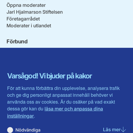
Öppna moderater
Jarl Hjalmarson Stiftelsen
Företagarrådet
Moderater i utlandet
Förbund
Blekinge län
Stockholms stad och län
Dalarna
Södermanlands län
Gotland
Uppsala län
Gävleborg
Värmlands län
Varsågod! Vi bjuder på kakor
Halland
Västerbotten
Jämtlands län
Västra Götaland
För att kunna förbättra din upplevelse, analysera trafik
Jönköpings län
Västernorrland
och ge dig personligt anpassat innehåll behöver vi
Kalmar län
Västmanland
använda oss av cookies. Är du osäker på vad exakt
Kronobergs län
Örebro län
dessa gör kan du
läsa mer och anpassa dina
Norrbotten
Östergötland
.
inställningar
Skåne län
Läs mer
om N
Nödvändiga