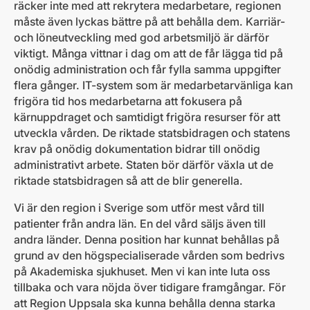
räcker inte med att rekrytera medarbetare, regionen
måste även lyckas bättre på att behålla dem. Karriär-
och löneutveckling med god arbetsmiljö är därför
viktigt. Många vittnar i dag om att de får lägga tid på
onödig administration och får fylla samma uppgifter
flera gånger. IT-system som är medarbetarvänliga kan
frigöra tid hos medarbetarna att fokusera på
kärnuppdraget och samtidigt frigöra resurser för att
utveckla vården. De riktade statsbidragen och statens
krav på onödig dokumentation bidrar till onödig
administrativt arbete. Staten bör därför växla ut de
riktade statsbidragen så att de blir generella.
Vi är den region i Sverige som utför mest vård till
patienter från andra län. En del vård säljs även till
andra länder. Denna position har kunnat behållas på
grund av den högspecialiserade vården som bedrivs
på Akademiska sjukhuset. Men vi kan inte luta oss
tillbaka och vara nöjda över tidigare framgångar. För
att Region Uppsala ska kunna behålla denna starka