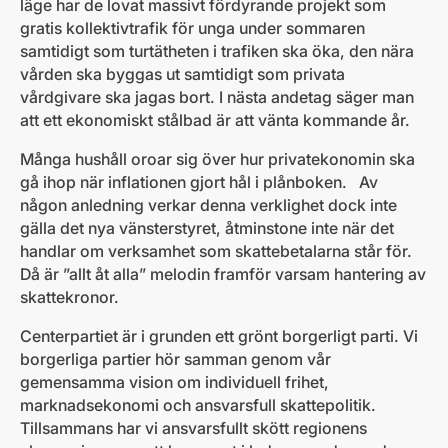
läge har de lovat massivt fördyrande projekt som
gratis kollektivtrafik för unga under sommaren
samtidigt som turtätheten i trafiken ska öka, den nära
vården ska byggas ut samtidigt som privata
vårdgivare ska jagas bort. I nästa andetag säger man
att ett ekonomiskt stålbad är att vänta kommande år.
Många hushåll oroar sig över hur privatekonomin ska
gå ihop när inflationen gjort hål i plånboken. Av
någon anledning verkar denna verklighet dock inte
gälla det nya vänsterstyret, åtminstone inte när det
handlar om verksamhet som skattebetalarna står för.
Då är ”allt åt alla” melodin framför varsam hantering av
skattekronor.
Centerpartiet är i grunden ett grönt borgerligt parti. Vi
borgerliga partier hör samman genom vår
gemensamma vision om individuell frihet,
marknadsekonomi och ansvarsfull skattepolitik.
Tillsammans har vi ansvarsfullt skött regionens