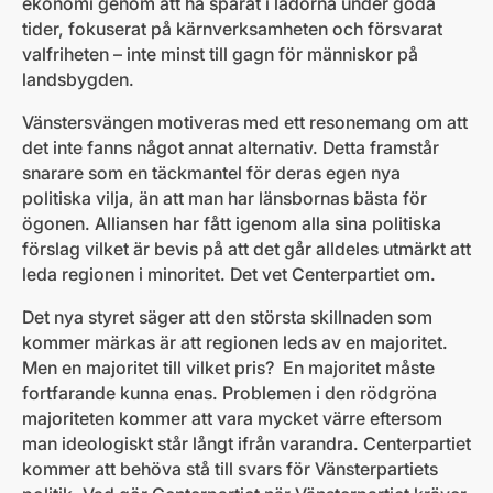
ekonomi genom att ha sparat i ladorna under goda
tider, fokuserat på kärnverksamheten och försvarat
valfriheten – inte minst till gagn för människor på
landsbygden.
Vänstersvängen motiveras med ett resonemang om att
det inte fanns något annat alternativ. Detta framstår
snarare som en täckmantel för deras egen nya
politiska vilja, än att man har länsbornas bästa för
ögonen. Alliansen har fått igenom alla sina politiska
förslag vilket är bevis på att det går alldeles utmärkt att
leda regionen i minoritet. Det vet Centerpartiet om.
Det nya styret säger att den största skillnaden som
kommer märkas är att regionen leds av en majoritet.
Men en majoritet till vilket pris? En majoritet måste
fortfarande kunna enas. Problemen i den rödgröna
majoriteten kommer att vara mycket värre eftersom
man ideologiskt står långt ifrån varandra. Centerpartiet
kommer att behöva stå till svars för Vänsterpartiets