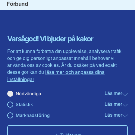
Förbund
Blekinge län
Stockholms stad och län
Dalarna
Södermanlands län
Gotland
Uppsala län
Gävleborg
Värmlands län
Varsågod! Vi bjuder på kakor
Halland
Västerbotten
Jämtlands län
Västra Götaland
För att kunna förbättra din upplevelse, analysera trafik
Jönköpings län
Västernorrland
och ge dig personligt anpassat innehåll behöver vi
Kalmar län
Västmanland
använda oss av cookies. Är du osäker på vad exakt
Kronobergs län
Örebro län
dessa gör kan du
läsa mer och anpassa dina
Norrbotten
Östergötland
.
inställningar
Skåne län
Läs mer
om N
Nödvändiga
Du hittar oss här på sociala medier
Läs mer
om St
Statistik
Facebook
Twitter
Instagram
Linkedin
Youtube
Läs mer
om Ma
Marknadsföring