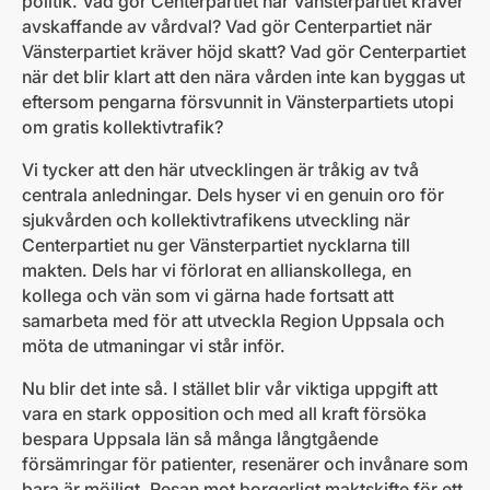
politik. Vad gör Centerpartiet när Vänsterpartiet kräver
avskaffande av vårdval? Vad gör Centerpartiet när
Vänsterpartiet kräver höjd skatt? Vad gör Centerpartiet
när det blir klart att den nära vården inte kan byggas ut
eftersom pengarna försvunnit in Vänsterpartiets utopi
om gratis kollektivtrafik?
Vi tycker att den här utvecklingen är tråkig av två
centrala anledningar. Dels hyser vi en genuin oro för
sjukvården och kollektivtrafikens utveckling när
Centerpartiet nu ger Vänsterpartiet nycklarna till
makten. Dels har vi förlorat en allianskollega, en
kollega och vän som vi gärna hade fortsatt att
samarbeta med för att utveckla Region Uppsala och
möta de utmaningar vi står inför.
Nu blir det inte så. I stället blir vår viktiga uppgift att
vara en stark opposition och med all kraft försöka
bespara Uppsala län så många långtgående
försämringar för patienter, resenärer och invånare som
bara är möjligt. Resan mot borgerligt maktskifte för ett