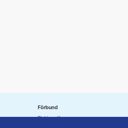
Förbund
Blekinge län
ndet
Dalarna