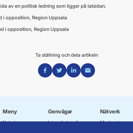
ida av en politisk ledning som ligger på latsidan.
åd i opposition, Region Uppsala
råd i opposition, Region Uppsala
Ta ställning och dela artikeln
Dela via Facebook
Dela via Twitter
Dela via Linkedin
Dela via Mail
Meny
Genvägar
Nätverk
Nyheter
Integritetspolicy
Moderata
Vår politik
Om cookies
Ungdomsförbu