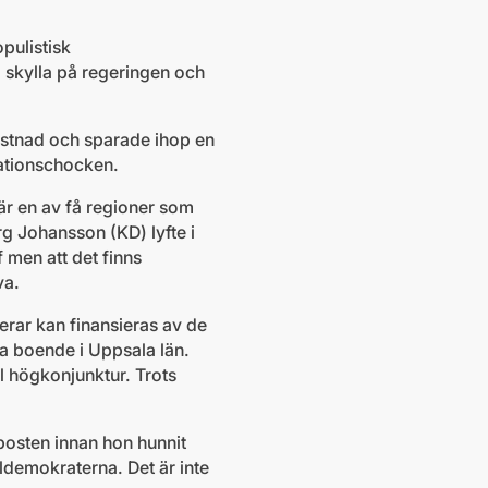
pulistisk
, skylla på regeringen och
stnad och sparade ihop en
lationschocken.
 är en av få regioner som
g Johansson (KD) lyfte i
f men att det finns
va.
rerar kan finansieras av de
roa boende i Uppsala län.
l högkonjunktur. Trots
posten innan hon hunnit
aldemokraterna. Det är inte