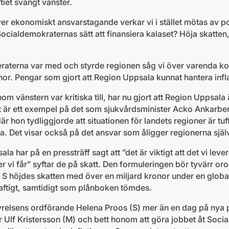
tiet svängt vänster.
er ekonomiskt ansvarstagande verkar vi i stället mötas av po
ocialdemokraternas sätt att finansiera kalaset? Höja skatten
aterna var med och styrde regionen såg vi över varenda ko
onor. Pengar som gjort att Region Uppsala kunnat hantera inf
m vänstern var kritiska till, har nu gjort att Region Uppsala
t är ett exempel på det som sjukvårdsminister Acko Ankarber
r hon tydliggjorde att situationen för landets regioner är tuf
a. Det visar också på det ansvar som åligger regionerna själ
la har på en pressträff sagt att ”det är viktigt att det vi leve
ter vi får” syftar de på skatt. Den formuleringen bör tyvärr o
 S höjdes skatten med över en miljard kronor under en globa
aftigt, samtidigt som plånboken tömdes.
styrelsens ordförande Helena Proos (S) mer än en dag på nya 
ter Ulf Kristersson (M) och bett honom att göra jobbet åt Soci