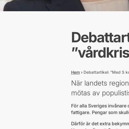
Debattar
”vårdkris
Hem
›
Debattartikel: ”Med S k
När landets region
mötas av populisti
För alla Sveriges invånare 
fattigare. Pengar som skulle 
Därför är det extra bekymm