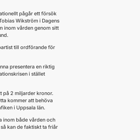
ationellt pågår ett försök
Tobias Wikström i Dagens
em inom vården genom sitt
und.
rtist till ordförande för
nna presentera en riktig
tionskrisen i stället
t på 2 miljarder kronor.
 Detta kommer att behöva
afiken i Uppsala län.
tta inom både vården och
så kan de faktiskt ta friår