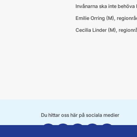
Invånarna ska inte behöva l
Emilie Orring (M), regionr
Cecilia Linder (M), region
Du hittar oss här på sociala medier
Facebook
Twitter
Instagram
Linkedin
Youtube