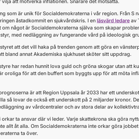
 vilja att motverka inflationen. Snarare det motsatta.
ning som är unik för Socialdemokraterna i vår region. Från S n
eringen åstadkommit en sjukvårdskris. I en
läsvärd ledare
av 
 det om något är Socialdemokraterna själva som skapar probl
 styr, med nedläggning av fungerande vård på ideologisk gr
tyret att det vill haka på trenden genom att göra en vänsterpa
att bland annat Akademiska sjukhuset sköter sitt uppdrag.
tyre har redan hunnit lova guld och gröna skogar utan att ku
r oroliga för att den buffert som byggts upp för att möta infla
 prognoserna är att Region Uppsala år 2033 har ett underskot
t alla så lovar de också ett underskott på 2 miljarder kronor.
nedläggning av vårdcentraler och av stora delar av kollektivtr
i orkar ta ansvar där vi leder. Varje skattekrona ska göra ny
inte allt åt alla. Om Socialdemokraterna inte orkar göra jobbet 
deraterna ta över.