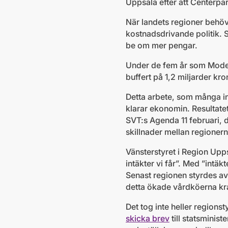
Uppsala efter att Centerpar
När landets regioner behöv
kostnadsdrivande politik. S
be om mer pengar.
Under de fem år som Moder
buffert på 1,2 miljarder kr
Detta arbete, som många ino
klarar ekonomin. Resultate
SVT:s Agenda 11 februari, dä
skillnader mellan regionern
Vänsterstyret i Region Uppsa
intäkter vi får”. Med ”intäk
Senast regionen styrdes av
detta ökade vårdköerna kr
Det tog inte heller region
skicka brev
till statsminis