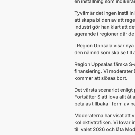
en inställning som indikerar
Tyvärr är det ingen inställ
att skapa bilden av att reg
Industri gör han klart att
agerande i regioner där de
I Region Uppsala visar nya s
den nämnd som ska se till 
Region Uppsalas färska S-s
finansiering. Vi moderater ä
kommer att slösas bort.
Det värsta scenariot enligt
Fortsätter S att lova allt å
betalas tillbaka i form av 
Moderaterna har visat att v
kollektivtrafiken. Vi lovar 
till valet 2026 och låta Mo