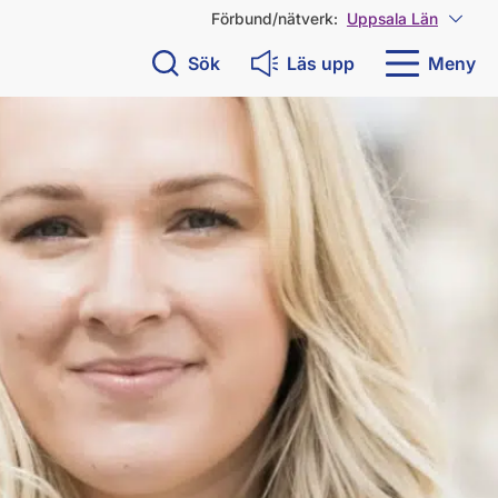
Förbund/nätverk:
Uppsala Län
Visa 
Sök
Läs upp
Meny