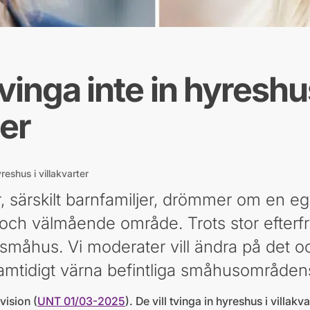
vinga inte in hyreshus
ter
reshus i villakvarter
särskilt barnfamiljer, drömmer om en egen
t och välmående område. Trots stor efter
a småhus. Vi moderater vill ändra på det o
amtidigt värna befintliga småhusområdens
vision (
UNT 01/03-2025
). De vill tvinga in hyreshus i villak