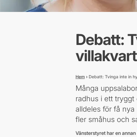
Debatt: T
villakvar
Hem
›
Debatt: Tvinga inte in hy
Många uppsalabor, 
radhus i ett trygg
alldeles för få ny
fler småhus och s
Vänsterstyret har en annan 