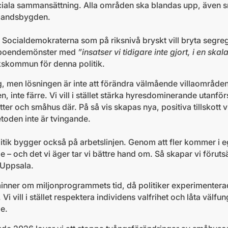
iala sammansättning. Alla områden ska blandas upp, även 
 landsbygden.
 Socialdemokraterna som på riksnivå bryskt vill bryta segr
v boendemönster med
”insatser vi tidigare inte gjort, i en skala
kskommun för denna politik.
, men lösningen är inte att förändra välmående villaområde
inte färre. Vi vill i stället stärka hyresdominerande utan
ter och småhus där. På så vis skapas nya, positiva tillskott v
toden inte är tvingande.
tik bygger också på arbetslinjen. Genom att fler kommer i eg
de – och det vi äger tar vi bättre hand om. Så skapar vi föruts
 Uppsala.
minner om miljonprogrammets tid, då politiker experimente
a. Vi vill i stället respektera individens valfrihet och låta v
e.