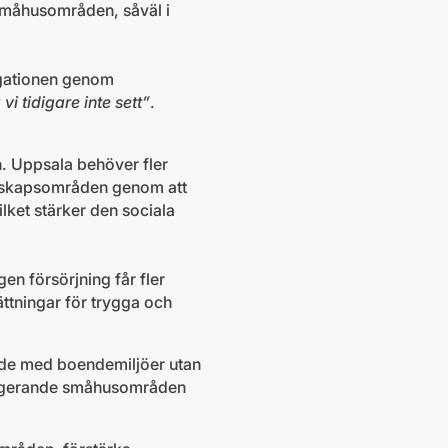
småhusområden, såväl i
egationen genom
 vi tidigare inte sett”
.
n. Uppsala behöver fler
förskapsområden genom att
ilket stärker den sociala
en försörjning får fler
ättningar för trygga och
rade med boendemiljöer utan
älfungerande småhusområden