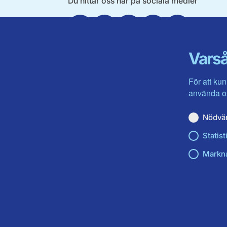
Du hittar oss här på sociala medier
Facebook
Twitter
Instagram
Linkedin
Youtube
Varså
För att kun
använda os
Nödvä
Statist
Markn