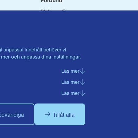
Förbund
Blekinge län
ndet
Dalarna
orna
Gotland
orer
Gävleborg
ter
Halland
n
Visa fler ...
igt anpassat innehåll behöver vi
.
 mer och anpassa dina inställningar
t
landet
Läs mer
om Nödvändiga cookies
Läs mer
om Statistik cookies
Läs mer
om Marknadsföring cook
ödvändiga
Tillåt alla