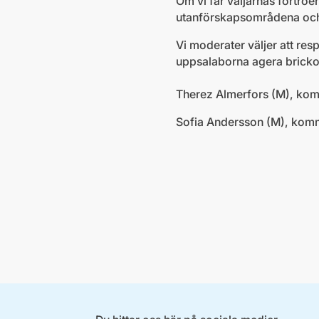
Om vi får väljarnas förtro
utanförskapsområdena och 
Vi moderater väljer att res
uppsalaborna agera brickor 
Therez Almerfors (M), ko
Sofia Andersson (M), kom