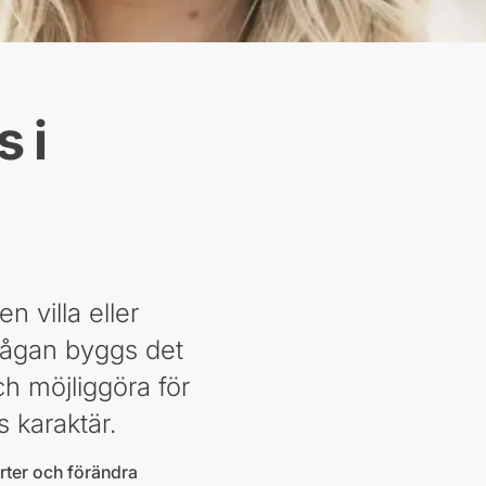
 i
 villa eller
frågan byggs det
ch möjliggöra för
 karaktär.
varter och förändra