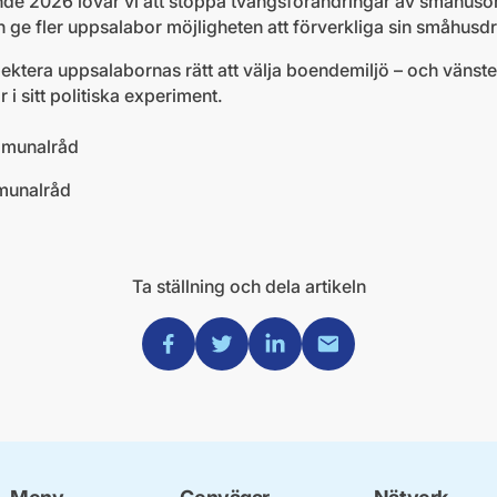
ende 2026 lovar vi att stoppa tvångsförändringar av småhus
ge fler uppsalabor möjligheten att förverkliga sin småhusd
pektera uppsalabornas rätt att välja boendemiljö – och vänste
i sitt politiska experiment.
mmunalråd
munalråd
Ta ställning och dela artikeln
Dela via Facebook
Dela via Twitter
Dela via Linkedin
Dela via Mail