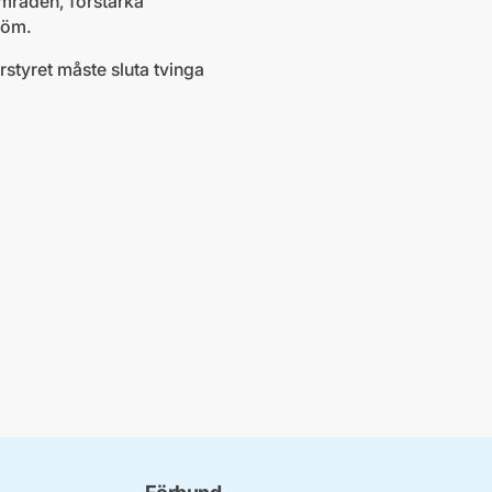
områden, förstärka
röm.
rstyret måste sluta tvinga