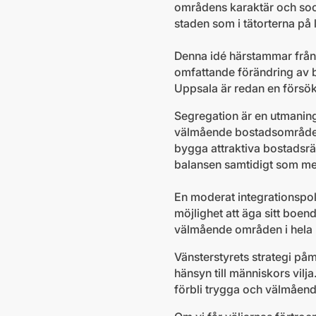
områdens karaktär och soc
staden som i tätorterna på
Denna idé härstammar från
omfattande förändring a
Uppsala är redan en försö
Segregation är en utmaning
välmående bostadsområden, 
bygga attraktiva bostadsrät
balansen samtidigt som me
En moderat integrationspoli
möjlighet att äga sitt boen
välmående områden i hela
Vänsterstyrets strategi på
hänsyn till människors vilj
förbli trygga och välmåend