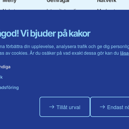
Meny
Genvägar
Nätverk
Nyheter
Integritetspolicy
Moderata
Vår politik
Om cookies
Ungdomsförbu
Våra politiker
Mina sidor
Moderatkvinn
god! Vi bjuder på kakor
Kontakta oss
Intranätet
Moderata Seni
Öppna modera
Jarl Hjalmarso
na förbättra din upplevelse, analysera trafik och ge dig personl
Stiftelsen
s av cookies. Är du osäker på vad exakt dessa gör kan du
läsa
Företagarråde
Moderater i ut
ndiga
ik
adsföring
Tillåt urval
Endast n