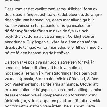
Dessutom är det vanligt med samsjuklighet i form av
depression, ångest och självskadebeteende. Ju längre
tiden går utan behandling, desto mer allvarliga blir
konsekvenserna för patienten. Tidiga insatser är
därför avgörande för att minska de fysiska och
psykiska skadorna av ätstörningar. Verkligheten är
annorlunda. Tillgången till vård är ojämn och många
drabbade tvingas vänta i månader, eller till och med år,
på att få den behandling de behöver.
Därför var vi positiva när Socialstyrelsen för två år
sedan tilldelade tillstånd att bedriva nationell
högspecialiserad vård för ätstörningar hos barn och
vuxna i Uppsala, Stockholm, Västra Götaland, Skåne
och Västernorrland. Fördelarna är många. Utöver att
erbjuda patienter högspecialiserad behandling, samlar
dessa enheter också kompetens och forskning kring
ätstörningar, vilket skapar en plattform för att utveckla
och förbättra ätstörningsvården i hela landet. Detta