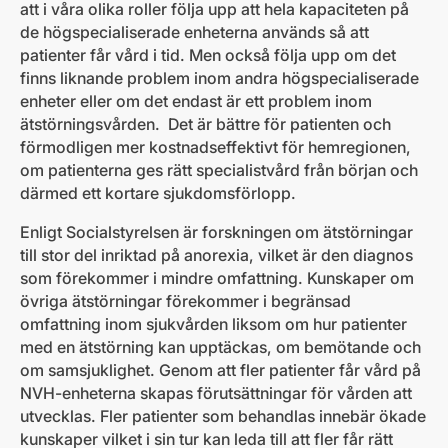
att i våra olika roller följa upp att hela kapaciteten på
de högspecialiserade enheterna används så att
patienter får vård i tid. Men också följa upp om det
finns liknande problem inom andra högspecialiserade
enheter eller om det endast är ett problem inom
ätstörningsvården. Det är bättre för patienten och
förmodligen mer kostnadseffektivt för hemregionen,
om patienterna ges rätt specialistvård från början och
därmed ett kortare sjukdomsförlopp.
Enligt Socialstyrelsen är forskningen om ätstörningar
till stor del inriktad på anorexia, vilket är den diagnos
som förekommer i mindre omfattning. Kunskaper om
övriga ätstörningar förekommer i begränsad
omfattning inom sjukvården liksom om hur patienter
med en ätstörning kan upptäckas, om bemötande och
om samsjuklighet. Genom att fler patienter får vård på
NVH-enheterna skapas förutsättningar för vården att
utvecklas. Fler patienter som behandlas innebär ökade
kunskaper vilket i sin tur kan leda till att fler får rätt