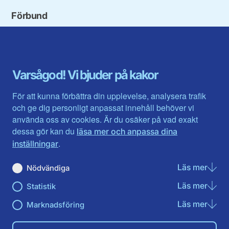
Förbund
Blekinge län
Stockholms stad och län
Dalarna
Södermanlands län
Gotland
Uppsala län
Gävleborg
Värmlands län
Varsågod! Vi bjuder på kakor
Halland
Västerbotten
Jämtlands län
Västra Götaland
För att kunna förbättra din upplevelse, analysera trafik
Jönköpings län
Västernorrland
och ge dig personligt anpassat innehåll behöver vi
Kalmar län
Västmanland
använda oss av cookies. Är du osäker på vad exakt
Kronobergs län
Örebro län
dessa gör kan du
läsa mer och anpassa dina
Norrbotten
Östergötland
.
inställningar
Skåne län
Läs mer
om N
Nödvändiga
Du hittar oss här på sociala medier
Läs mer
om St
Statistik
Facebook
Twitter
Instagram
Linkedin
Youtube
Läs mer
om Ma
Marknadsföring