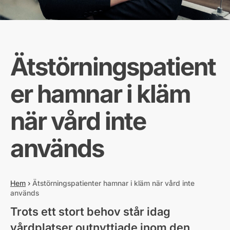
Ätstörningspatient
er hamnar i kläm
när vård inte
används
Hem
›
Ätstörningspatienter hamnar i kläm när vård inte
används
Trots ett stort behov står idag
vårdplatser outnyttjade inom den