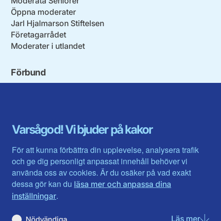
Moderata Seniorer
Öppna moderater
Jarl Hjalmarson Stiftelsen
Företagarrådet
Moderater i utlandet
Förbund
Blekinge län
Stockholms stad och län
Dalarna
Södermanlands län
Gotland
Uppsala län
Gävleborg
Värmlands län
Varsågod! Vi bjuder på kakor
Halland
Västerbotten
Jämtlands län
Västra Götaland
För att kunna förbättra din upplevelse, analysera trafik
Jönköpings län
Västernorrland
och ge dig personligt anpassat innehåll behöver vi
Kalmar län
Västmanland
använda oss av cookies. Är du osäker på vad exakt
Kronobergs län
Örebro län
dessa gör kan du
läsa mer och anpassa dina
Norrbotten
Östergötland
.
inställningar
Skåne län
Läs mer
om N
Nödvändiga