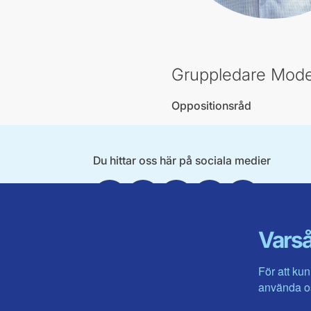
Gruppledare Mode
Oppositionsråd
Du hittar oss här på sociala medier
Facebook
Twitter
Instagram
Linkedin
Youtube
Varså
För att kun
använda os