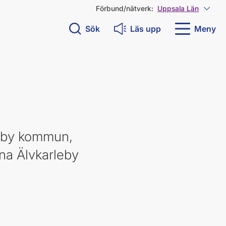
Förbund/nätverk:
Uppsala Län
Visa 
Sök
Läs upp
Meny
leby kommun,
na Älvkarleby