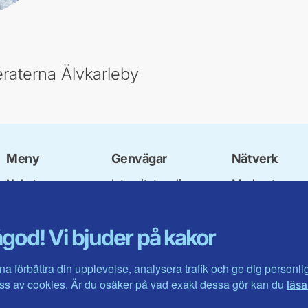
raterna Älvkarleby
Meny
Genvägar
Nätverk
Nyheter
Integritetspolicy
Moderata
Vår politik
Om cookies
Ungdomsförbu
Våra politiker
Mina sidor
Moderatkvinn
god! Vi bjuder på kakor
Kontakta oss
Intranätet
Moderata Seni
Öppna modera
Jarl Hjalmarso
na förbättra din upplevelse, analysera trafik och ge dig personl
Stiftelsen
s av cookies. Är du osäker på vad exakt dessa gör kan du
läsa
Företagarråde