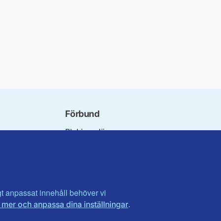
Förbund
Blekinge län
ndet
Dalarna
orna
Gotland
orer
Gävleborg
ter
Halland
n
Visa fler ...
igt anpassat innehåll behöver vi
.
 mer och anpassa dina inställningar
t