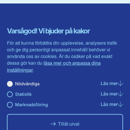
Blekinge län
Stockholms stad och län
Dalarna
Södermanlands län
Gotland
Uppsala län
Gävleborg
Värmlands län
Varsågod! Vi bjuder på kakor
Halland
Västerbotten
Jämtlands län
Västra Götaland
För att kunna förbättra din upplevelse, analysera trafik
Jönköpings län
Västernorrland
och ge dig personligt anpassat innehåll behöver vi
Kalmar län
Västmanland
använda oss av cookies. Är du osäker på vad exakt
Kronobergs län
Örebro län
dessa gör kan du
läsa mer och anpassa dina
Norrbotten
Östergötland
.
inställningar
Skåne län
Läs mer
om N
Nödvändiga
Du hittar oss här på sociala medier
Läs mer
om St
Statistik
Facebook
Twitter
Instagram
Linkedin
Youtube
Läs mer
om Ma
Marknadsföring
Tillåt urval