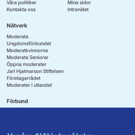
Våra politiker
Mina sidor
Kontakta oss
Intranätet
Nätverk
Moderata
Ungdomsförbundet
Moderatkvinnorna
Moderata Seniorer
Öppna moderater
Jarl Hjalmarson Stiftelsen
Företagarrådet
Moderater i utlandet
Förbund
Blekinge län
Stockholms stad och län
Dalarna
Södermanlands län
Gotland
Uppsala län
Gävleborg
Värmlands län