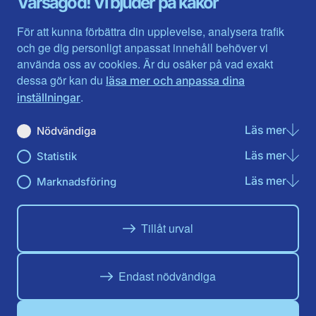
Varsågod! Vi bjuder på kakor
Halland
Västerbotten
Jämtlands län
Västra Götaland
För att kunna förbättra din upplevelse, analysera trafik
Jönköpings län
Västernorrland
och ge dig personligt anpassat innehåll behöver vi
Kalmar län
Västmanland
använda oss av cookies. Är du osäker på vad exakt
Kronobergs län
Örebro län
dessa gör kan du
läsa mer och anpassa dina
Norrbotten
Östergötland
.
inställningar
Skåne län
Läs mer
om N
Nödvändiga
Du hittar oss här på sociala medier
Läs mer
om St
Statistik
Facebook
Twitter
Instagram
Linkedin
Youtube
Läs mer
om Ma
Marknadsföring
Tillåt urval
Endast nödvändiga