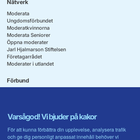
Nätverk
Moderata
Ungdomsförbundet
Moderatkvinnorna
Moderata Seniorer
Öppna moderater
Jarl Hjalmarson Stiftelsen
Företagarrådet
Moderater i utlandet
Förbund
Blekinge län
Stockholms stad och län
Dalarna
Södermanlands län
Gotland
Uppsala län
Gävleborg
Värmlands län
Varsågod! Vi bjuder på kakor
Halland
Västerbotten
Jämtlands län
Västra Götaland
För att kunna förbättra din upplevelse, analysera trafik
Jönköpings län
Västernorrland
och ge dig personligt anpassat innehåll behöver vi