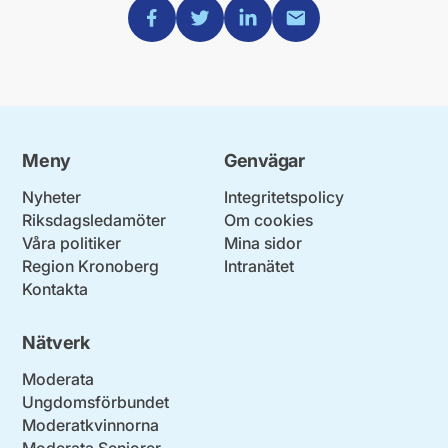
Dela via Facebook
Dela via Twitter
Dela via Linkedin
Dela via Mail
Meny
Genvägar
Nyheter
Integritetspolicy
Riksdagsledamöter
Om cookies
Våra politiker
Mina sidor
Region Kronoberg
Intranätet
Kontakta
Nätverk
Moderata
Ungdomsförbundet
Moderatkvinnorna
Moderata Seniorer