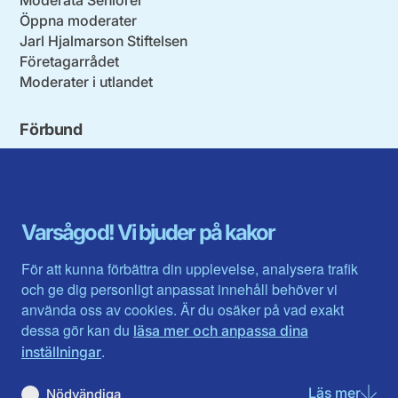
Öppna moderater
Jarl Hjalmarson Stiftelsen
Företagarrådet
Moderater i utlandet
Förbund
Blekinge län
Stockholms stad och län
Dalarna
Södermanlands län
Gotland
Uppsala län
Gävleborg
Värmlands län
Varsågod! Vi bjuder på kakor
Halland
Västerbotten
Jämtlands län
Västra Götaland
För att kunna förbättra din upplevelse, analysera trafik
Jönköpings län
Västernorrland
och ge dig personligt anpassat innehåll behöver vi
Kalmar län
Västmanland
använda oss av cookies. Är du osäker på vad exakt
Kronobergs län
Örebro län
dessa gör kan du
läsa mer och anpassa dina
Norrbotten
Östergötland
.
inställningar
Skåne län
Läs mer
om N
Nödvändiga