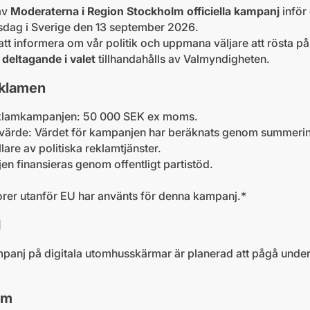
av
Moderaterna i Region Stockholm officiella kampanj
inför 
sdag i Sverige den 13 september 2026.
tt informera om vår politik och uppmana väljare att rösta p
 deltagande i valet
tillhandahålls av Valmyndigheten.
eklamen
reklamkampanjen: 50 000 SEK ex moms.
 värde: Värdet för kampanjen har beräknats genom summerin
ållare av politiska reklamtjänster.
jen finansieras genom offentligt partistöd.
rer utanför EU har använts för denna kampanj.*
d
anj på digitala utomhusskärmar är planerad att pågå under 
sm