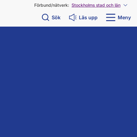
Förbund/nätverk:
Stockholms stad och län
Visa 
Sök
Läs upp
Meny