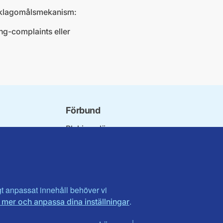
e klagomålsmekanism:
ng-complaints eller
Förbund
Blekinge län
örbundet
Dalarna
innorna
Gotland
Seniorer
Gävleborg
erater
Halland
arson
Visa fler ...
igt anpassat innehåll behöver vi
.
 mer och anpassa dina inställningar
ådet
i utlandet