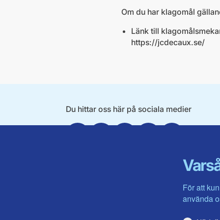
Om du har klagomål gällan
Länk till klagomålsmeka
https://jcdecaux.se/
Du hittar oss här på sociala medier
Facebook
Twitter
Instagram
Linkedin
Youtube
Varså
För att kun
använda os