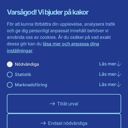
Gotland
Uppsala län
Gävleborg
Värmlands län
Varsågod! Vi bjuder på kakor
Halland
Västerbotten
Jämtlands län
Västra Götaland
För att kunna förbättra din upplevelse, analysera trafik
Jönköpings län
Västernorrland
och ge dig personligt anpassat innehåll behöver vi
Kalmar län
Västmanland
använda oss av cookies. Är du osäker på vad exakt
Kronobergs län
Örebro län
dessa gör kan du
läsa mer och anpassa dina
Norrbotten
Östergötland
.
inställningar
Skåne län
Läs mer
om N
Nödvändiga
Du hittar oss här på sociala medier
Läs mer
om St
Statistik
Facebook
Twitter
Instagram
Linkedin
Youtube
Läs mer
om Ma
Marknadsföring
Tillåt urval
Endast nödvändiga