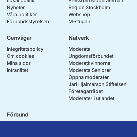
Lokal politik
Pressrum Moderaterna i
Nyheter
Region Stockholm
Våra politiker
Webshop
Förbundsstyrelsen
M-stugan
Genvägar
Nätverk
Integritetspolicy
Moderata
Om cookies
Ungdomsförbundet
Mina sidor
Moderatkvinnorna
Intranätet
Moderata Seniorer
Öppna moderater
Jarl Hjalmarson Stiftelsen
Företagarrådet
Moderater i utlandet
Förbund
Blekinge län
Stockholms stad och län
Dalarna
Södermanlands län