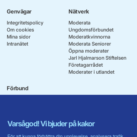
Genvägar
Nätverk
Integritetspolicy
Moderata
Om cookies
Ungdomsförbundet
Mina sidor
Moderatkvinnorna
Intranätet
Moderata Seniorer
Öppna moderater
Jarl Hjalmarson Stiftelsen
Företagarrådet
Moderater i utlandet
Förbund
Blekinge län
Stockholms stad och län
Dalarna
Södermanlands län
Gotland
Uppsala län
Gävleborg
Värmlands län
Varsågod! Vi bjuder på kakor
Halland
Västerbotten
Jämtlands län
Västra Götaland
För att kunna förbättra din upplevelse, analysera trafik