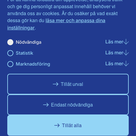
Jönköpings län
Västernorrland
och ge dig personligt anpassat innehåll behöver vi
Kalmar län
Västmanland
använda oss av cookies. Är du osäker på vad exakt
Kronobergs län
Örebro län
dessa gör kan du
läsa mer och anpassa dina
Norrbotten
Östergötland
.
inställningar
Skåne län
Läs mer
om N
Nödvändiga
Du hittar oss här på sociala medier
Läs mer
om St
Statistik
Facebook
Twitter
Instagram
Linkedin
Youtube
Läs mer
om Ma
Marknadsföring
Tillåt urval
Endast nödvändiga
Tillåt alla