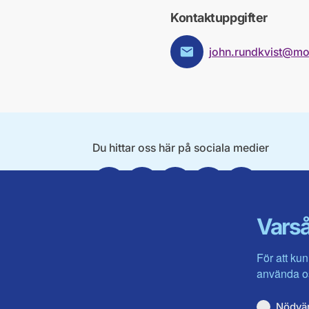
Kontaktuppgifter
john.rundkvist@mo
E-post:
Du hittar oss här på sociala medier
Facebook
Twitter
Instagram
Linkedin
Youtube
Varså
För att kun
använda os
Nödvä