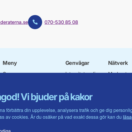
deraterna.se
070-530 85 08
Telefon:
Meny
Genvägar
Nätverk
Om oss
Integritetspolicy
Moderata
Stadgar och
Om cookies
Ungdomsf
nomineringsregler
Mina sidor
Moderatkv
god! Vi bjuder på kakor
Fyllnadsval av
Intranätet
Moderata 
nämndemän
Öppna mod
Nationell politik
Jarl Hjalm
na förbättra din upplevelse, analysera trafik och ge dig personl
Lokal politik
Stiftelsen
s av cookies. Är du osäker på vad exakt dessa gör kan du
läsa
Visa fler ...
Företagarr
Moderater 
ndiga