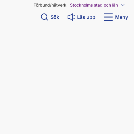
Förbund/nätverk:
Stockholms stad och län
Visa 
Sök
Läs upp
Meny