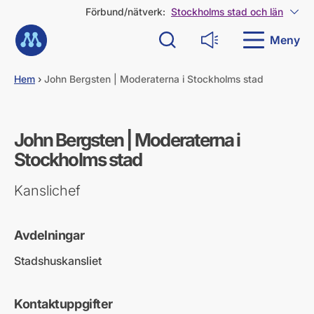
G
Förbund/nätverk:
Stockholms stad och län
Visa
å
Till startsidan
d
Meny
Sök
Läs upp
i
r
e
Hem
›
John Bergsten | Moderaterna i Stockholms stad
k
t
t
i
John Bergsten | Moderaterna i
l
Stockholms stad
l
i
n
Kanslichef
n
e
h
Avdelningar
å
l
Stadshuskansliet
l
Kontaktuppgifter