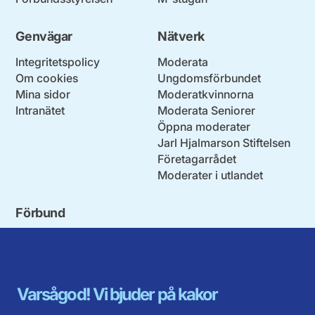
Genvägar
Nätverk
Integritetspolicy
Moderata
Om cookies
Ungdomsförbundet
Mina sidor
Moderatkvinnorna
Intranätet
Moderata Seniorer
Öppna moderater
Jarl Hjalmarson Stiftelsen
Företagarrådet
Moderater i utlandet
Förbund
Blekinge län
Stockholms stad och län
Dalarna
Södermanlands län
Gotland
Uppsala län
Gävleborg
Värmlands län
Varsågod! Vi bjuder på kakor
Halland
Västerbotten