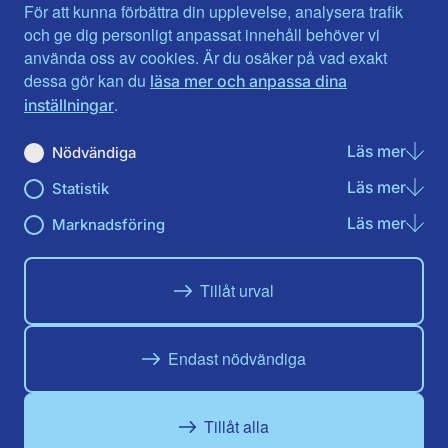
Jämtlands län
Västra Götaland
För att kunna förbättra din upplevelse, analysera trafik
Jönköpings län
Västernorrland
och ge dig personligt anpassat innehåll behöver vi
Kalmar län
Västmanland
använda oss av cookies. Är du osäker på vad exakt
Kronobergs län
Örebro län
dessa gör kan du
läsa mer och anpassa dina
Norrbotten
Östergötland
.
inställningar
Skåne län
Läs mer
om N
Nödvändiga
Du hittar oss här på sociala medier
Läs mer
om St
Statistik
Facebook
Twitter
Instagram
Linkedin
Youtube
Läs mer
om Ma
Marknadsföring
Tillåt urval
Endast nödvändiga
Tillåt alla