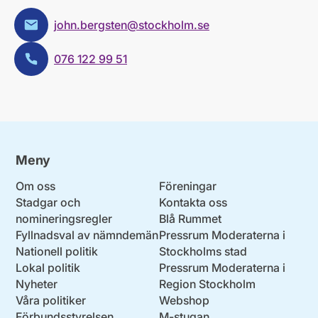
john.bergsten@stockholm.se
E-post:
076 122 99 51
Telefon:
Meny
Om oss
Föreningar
Stadgar och
Kontakta oss
nomineringsregler
Blå Rummet
Fyllnadsval av nämndemän
Pressrum Moderaterna i
Nationell politik
Stockholms stad
Lokal politik
Pressrum Moderaterna i
Nyheter
Region Stockholm
Våra politiker
Webshop
Förbundsstyrelsen
M-stugan