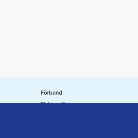
Förbund
Blekinge län
örbundet
Dalarna
innorna
Gotland
Seniorer
Gävleborg
erater
Halland