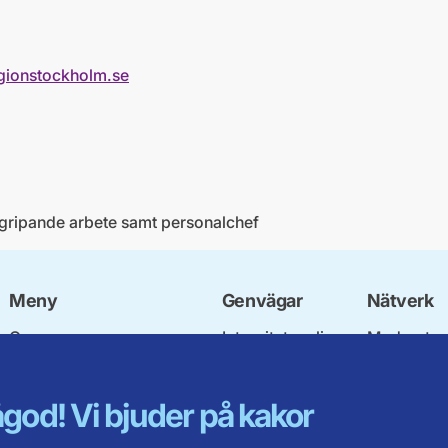
gionstockholm.se
rgripande arbete samt personalchef
Meny
Genvägar
Nätverk
Om oss
Integritetspolicy
Moderata
Stadgar och
Om cookies
Ungdomsf
nomineringsregler
Mina sidor
Moderatkv
god! Vi bjuder på kakor
Fyllnadsval av
Intranätet
Moderata 
nämndemän
Öppna mod