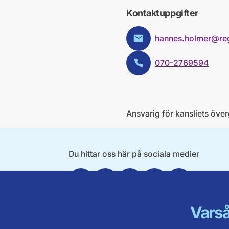
Kontaktuppgifter
hannes.holmer@re
E-post:
070-2769594
Telefon:
Ansvarig för kansliets öve
Du hittar oss här på sociala medier
Facebook
Twitter
Instagram
Linkedin
Youtube
Varså