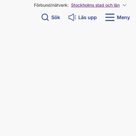
Förbund/nätverk:
Stockholms stad och län
Visa 
Sök
Läs upp
Meny