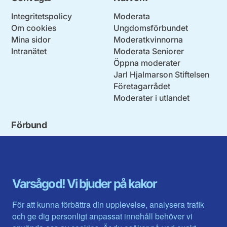
Integritetspolicy
Moderata
Om cookies
Ungdomsförbundet
Mina sidor
Moderatkvinnorna
Intranätet
Moderata Seniorer
Öppna moderater
Jarl Hjalmarson Stiftelsen
Företagarrådet
Moderater i utlandet
Förbund
Blekinge län
Stockholms stad och län
Dalarna
Södermanlands län
Gotland
Uppsala län
Gävleborg
Värmlands län
Varsågod! Vi bjuder på kakor
Halland
Västerbotten
Jämtlands län
Västra Götaland
För att kunna förbättra din upplevelse, analysera trafik
Jönköpings län
Västernorrland
och ge dig personligt anpassat innehåll behöver vi
Kalmar län
Västmanland