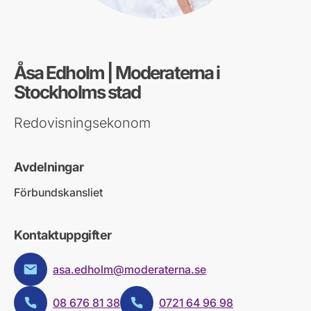
Åsa Edholm | Moderaterna i
Stockholms stad
Redovisningsekonom
Avdelningar
Förbundskansliet
Kontaktuppgifter
asa.edholm@moderaterna.se
E-post:
08 676 81 38
0721 64 96 98
Telefon:
Telefon: