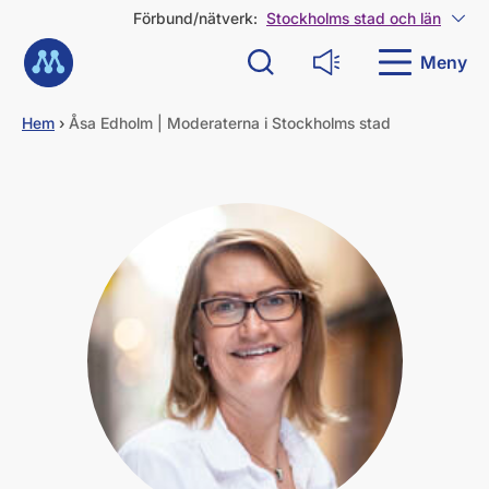
G
Förbund/nätverk:
Stockholms stad och län
Visa
å
Till startsidan
d
Meny
Sök
Läs upp
i
r
e
Hem
›
Åsa Edholm | Moderaterna i Stockholms stad
k
t
t
i
l
l
i
n
n
e
h
å
l
l