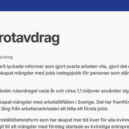
 rotavdrag
tavdrag
it lyckade reformer som gjort svarta arbeten vita, gjort det e
h skapat mängder med jobb instegsjobb för personer som står 
nder rutavdraget varje år och cirka 1,1 miljoner använder sig
apat mängder med arbetstillfällen i Sverige. Det har framför 
 lång från arbetsmarknaden att hitta ett första jobb.
ställdhetsreform som har skapat mer tid över för alla kvinno
t till att mängder med företag startade av kvinnliga entrepr