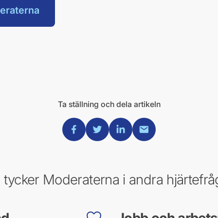
eraterna
Ta ställning och dela artikeln
Dela via Facebook
Dela via Twitter
Dela via Linkedin
Dela via Mail
 tycker Moderaterna i andra hjärtefrå