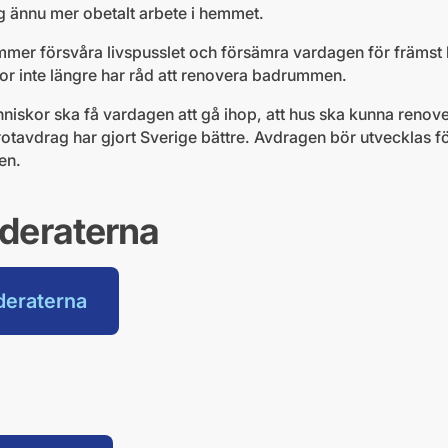
ig ännu mer obetalt arbete i hemmet.
mer försvåra livspusslet och försämra vardagen för främst 
skor inte längre har råd att renovera badrummen.
änniskor ska få vardagen att gå ihop, att hus ska kunna renov
rotavdrag har gjort Sverige bättre. Avdragen bör utvecklas f
en.
deraterna
deraterna