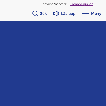
Förbund/nätverk:
Kronobergs län
Visa 
Sök
Läs upp
Meny