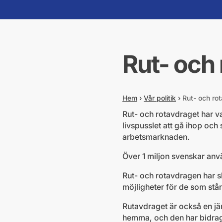
Rut- och
Hem
›
Vår politik
›
Rut- och ro
Rut- och rotavdraget har var
livspusslet att gå ihop oc
arbetsmarknaden.
Över 1 miljon svenskar anvä
Rut- och rotavdragen har sk
möjligheter för de som står
Rutavdraget är också en jäm
hemma, och den har bidragi