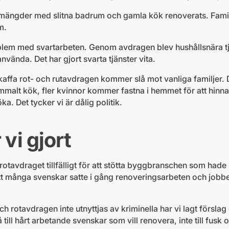
mängder med slitna badrum och gamla kök renoverats. Familj
m.
em med svartarbeten. Genom avdragen blev hushållsnära tjänst
nvända. Det har gjort svarta tjänster vita.
kaffa rot- och rutavdragen kommer slå mot vanliga familjer. 
gammalt kök, fler kvinnor kommer fastna i hemmet för att hin
. Det tycker vi är dålig politik.
 vi gjort
otavdraget tillfälligt för att stötta byggbranschen som hade
t många svenskar satte i gång renoveringsarbeten och jobben 
 och rotavdragen inte utnyttjas av kriminella har vi lagt förs
till hårt arbetande svenskar som vill renovera, inte till fusk 