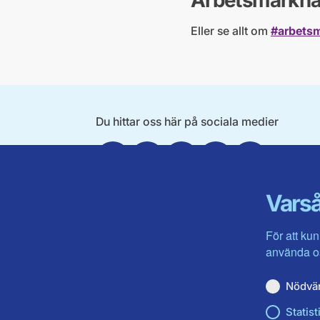
Arbetsmarkn
Eller se allt om
#arbets
Du hittar oss här på sociala medier
Facebook
Twitter
Instagram
Linkedin
Youtube
Varså
För att kun
använda os
Nödvä
Statist