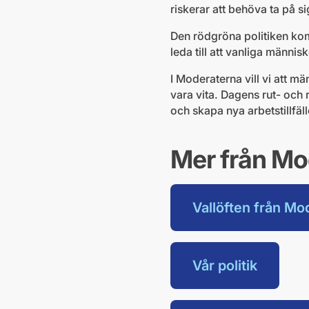
riskerar att behöva ta på s
Den rödgröna politiken kom
leda till att vanliga männi
I Moderaterna vill vi att m
vara vita. Dagens rut- och 
och skapa nya arbetstillfäll
Mer från Mo
Vallöften från Mo
Vår politik