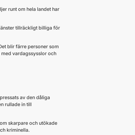
er runt om hela landet har
er tillräckligt billiga för
Det blir färre personer som
na med vardagssysslor och
 pressats av den dåliga
rullade in till
lag om skarpare och utökade
och kriminella.