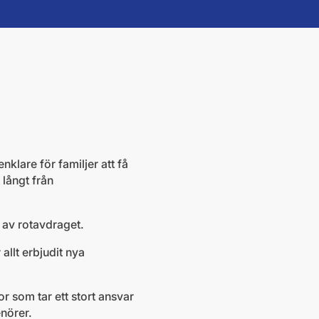
nklare för familjer att få
långt från
 av rotavdraget.
allt erbjudit nya
r som tar ett stort ansvar
enörer.