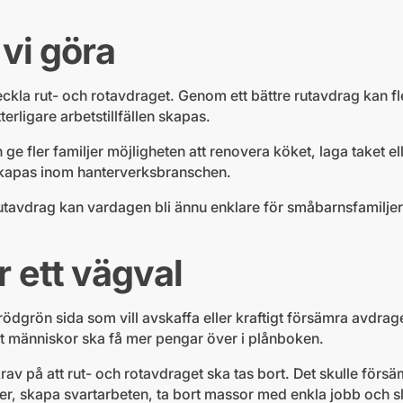
 vi göra
ckla rut- och rotavdraget. Genom ett bättre rutavdrag kan fle
tterligare arbetstillfällen skapas.
 ge fler familjer möjligheten att renovera köket, laga taket ell
 skapas inom hanterverksbranschen.
utavdrag kan vardagen bli ännu enklare för småbarnsfamiljer
ör ett vägval
 rödgrön sida som vill avskaffa eller kraftigt försämra avdr
tt människor ska få mer pengar över i plånboken.
krav på att rut- och rotavdraget ska tas bort. Det skulle försä
er, skapa svartarbeten, ta bort massor med enkla jobb och s