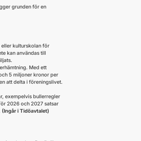
lägger grunden för en
 eller kulturskolan för
nte kan användas till
ljats.
terhämtning. Med ett
t och 5 miljoner kronor per
n att delta i föreningslivet.
r, exempelvis bullerregler
. För 2026 och 2027 satsar
.
(Ingår i Tidöavtalet)