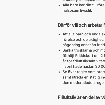
Alla barn har rätt till r
hälsosam livsstil.
Därför vill och arbetar
Att alla barn och unga ska
rörelse och delaktighet. 
någonting annat än fritids
Sänka trösklarna och möj
förhöjt Fritidskort om 2 
år för friluftslivsaktivi
I april hade nästan 30 0
Se över regler som broms
samt utreda en statlig i
den moderatledda regeri
Friluftsliv är en del av v