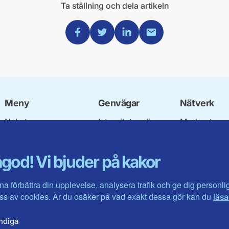
Ta ställning och dela artikeln
Dela via Facebook
Dela via Twitter
Dela via Linkedin
Dela via Mail
Meny
Genvägar
Nätverk
Nyheter
Integritetspolicy
Moderata
Riksdagsledamöter
Om cookies
Ungdomsför
Våra politiker
Mina sidor
Moderatkvin
god! Vi bjuder på kakor
Region Kronoberg
Intranätet
Moderata Se
Kontakta
Öppna mode
Jarl Hjalmar
na förbättra din upplevelse, analysera trafik och ge dig personl
Stiftelsen
s av cookies. Är du osäker på vad exakt dessa gör kan du
läsa
Företagarråd
Moderater i 
ndiga