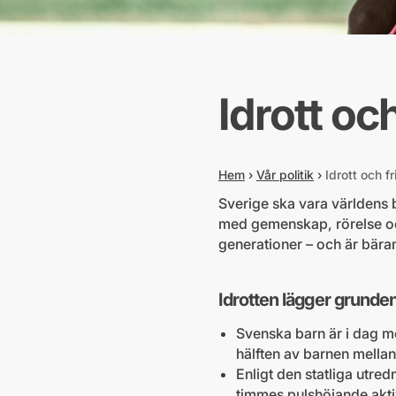
Idrott och
Hem
›
Vår politik
›
Idrott och fri
Sverige ska vara världens bä
med gemenskap, rörelse och 
generationer – och är bäran
Idrotten lägger grunde
Svenska barn är i dag me
hälften av barnen mellan
Enligt den statliga utred
timmes pulshöjande aktiv