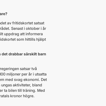
are?
et av fritidskortet satsat
rådet. Senast i oktober i år
lt uppdrag att informera
dskortet som hittills hjälpt
det drabbar särskilt barn
 regeringen satsar två
00 miljoner per år i utsatta
r dem med svag ekonomi. Det
 ungas aktiviteter, bland
 ta bilen till träning. Med
ratals kronor högre.