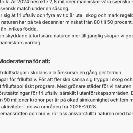
tsfolk. År 2024 besökte 2,8 miljoner människor våra svenska n
lsvensk match under en säsong.
 sig åt friluftsliv och fyra av tio är ute i skog och mark reg
 naturen har på två decennier minskat från 80 till 50 procent
 än inrikes födda.
n skyddade tätortsnära naturen mer tillgänglig skapar vi go
 i människors vardag.
 Moderaterna för att:
friluftsdagar i skolans alla årskurser en gång per termin.
gar för friluftsliv. För att fler ska känna sig trygga i skog och
 ett friluftspolitiskt program. Med grönare städer för vi natur
utsättningar för friluftsliv, särskilt i utanförskapsområden. 
 90 miljoner kronor per år på ökad simkunnighet och fem mil
as aktiviteter i dessa områden för 2026–2028.
mansrätten och hur vi rör oss ansvarsfullt i naturen med hän