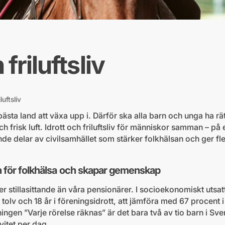
 friluftsliv
luftsliv
sta land att växa upp i. Därför ska alla barn och unga ha rätt 
frisk luft. Idrott och friluftsliv för människor samman – på 
de delar av civilsamhället som stärker folkhälsan och ger fl
n för folkhälsa och skapar gemenskap
r stillasittande än våra pensionärer. I socioekonomiskt utsa
 tolv och 18 år i föreningsidrott, att jämföra med 67 procent
ningen ”Varje rörelse räknas” är det bara två av tio barn i Sve
itet per dag.