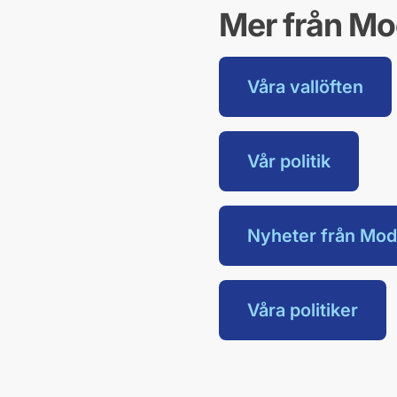
Mer från Mo
Våra vallöften
Vår politik
Nyheter från Mod
Våra politiker