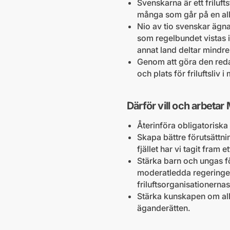
Svenskarna är ett friluf
många som går på en al
Nio av tio svenskar ägnar
som regelbundet vistas i
annat land deltar mindre
Genom att göra den reda
och plats för friluftsliv
Därför vill och arbetar
Återinföra obligatoriska 
Skapa bättre förutsättnin
fjället har vi tagit fram
Stärka barn och ungas för
moderatledda regeringen
friluftsorganisationern
Stärka kunskapen om alle
äganderätten.