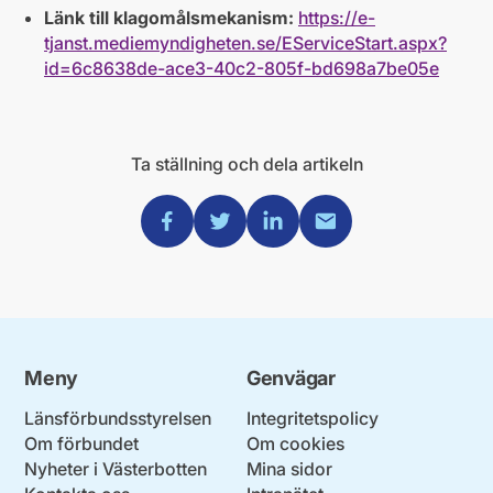
Länk till klagomålsmekanism:
https://e-
tjanst.mediemyndigheten.se/EServiceStart.aspx?
id=6c8638de-ace3-40c2-805f-bd698a7be05e
Ta ställning och dela artikeln
Dela via Facebook
Dela via Twitter
Dela via Linkedin
Dela via Mail
Meny
Genvägar
Länsförbundsstyrelsen
Integritetspolicy
Om förbundet
Om cookies
Nyheter i Västerbotten
Mina sidor