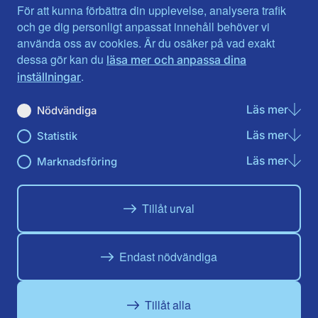
Jämtlands län
Västra Götaland
För att kunna förbättra din upplevelse, analysera trafik
Jönköpings län
Västernorrland
och ge dig personligt anpassat innehåll behöver vi
Kalmar län
Västmanland
använda oss av cookies. Är du osäker på vad exakt
Kronobergs län
Örebro län
dessa gör kan du
läsa mer och anpassa dina
Norrbotten
Östergötland
.
inställningar
Skåne län
Läs mer
om N
Nödvändiga
Du hittar oss här på sociala medier
Läs mer
om St
Statistik
Facebook
Twitter
Instagram
Linkedin
Youtube
Läs mer
om Ma
Marknadsföring
Tillåt urval
Endast nödvändiga
Tillåt alla