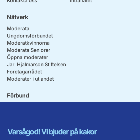
Kontakta oss
Intranätet
Nätverk
Moderata
Ungdomsförbundet
Moderatkvinnorna
Moderata Seniorer
Öppna moderater
Jarl Hjalmarson Stiftelsen
Företagarrådet
Moderater i utlandet
Förbund
Blekinge län
Stockholms stad och län
Dalarna
Södermanlands län
Gotland
Uppsala län
Gävleborg
Värmlands län
Varsågod! Vi bjuder på kakor
Halland
Västerbotten