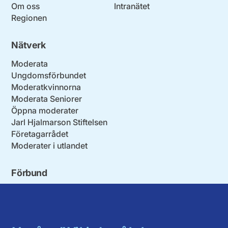
Om oss
Intranätet
Regionen
Nätverk
Moderata
Ungdomsförbundet
Moderatkvinnorna
Moderata Seniorer
Öppna moderater
Jarl Hjalmarson Stiftelsen
Företagarrådet
Moderater i utlandet
Förbund
Blekinge län
Stockholms stad och län
Dalarna
Södermanlands län
Gotland
Uppsala län
Gävleborg
Värmlands län