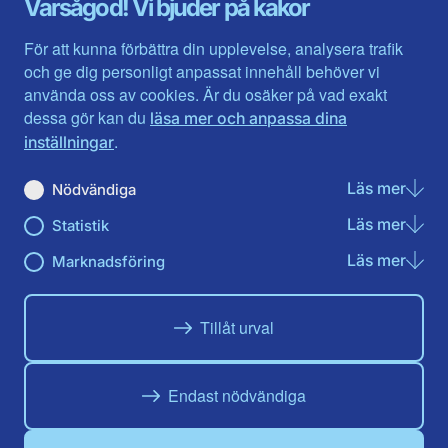
Varsågod! Vi bjuder på kakor
Halland
Västerbotten
Jämtlands län
Västra Götaland
För att kunna förbättra din upplevelse, analysera trafik
Jönköpings län
Västernorrland
och ge dig personligt anpassat innehåll behöver vi
Kalmar län
Västmanland
använda oss av cookies. Är du osäker på vad exakt
Kronobergs län
Örebro län
dessa gör kan du
läsa mer och anpassa dina
Norrbotten
Östergötland
.
inställningar
Skåne län
Läs mer
om N
Nödvändiga
Du hittar oss här på sociala medier
Läs mer
om St
Statistik
Facebook
Twitter
Instagram
Linkedin
Youtube
Läs mer
om Ma
Marknadsföring
Tillåt urval
Endast nödvändiga