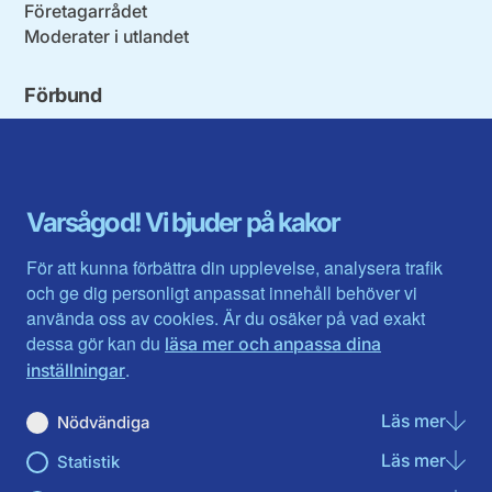
Företagarrådet
Moderater i utlandet
Förbund
Blekinge län
Stockholms stad och län
Dalarna
Södermanlands län
Gotland
Uppsala län
Gävleborg
Värmlands län
Varsågod! Vi bjuder på kakor
Halland
Västerbotten
Jämtlands län
Västra Götaland
För att kunna förbättra din upplevelse, analysera trafik
Jönköpings län
Västernorrland
och ge dig personligt anpassat innehåll behöver vi
Kalmar län
Västmanland
använda oss av cookies. Är du osäker på vad exakt
Kronobergs län
Örebro län
dessa gör kan du
läsa mer och anpassa dina
Norrbotten
Östergötland
.
inställningar
Skåne län
Läs mer
om N
Nödvändiga
Du hittar oss här på sociala medier
Läs mer
om St
Statistik
Facebook
Twitter
Instagram
Linkedin
Youtube