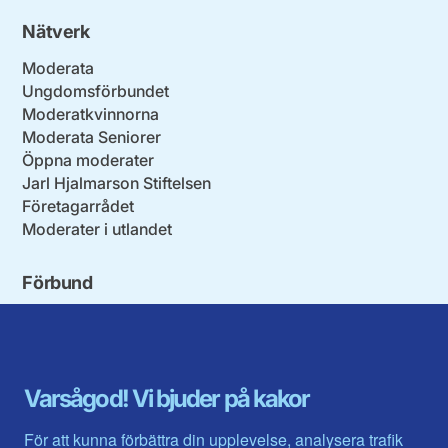
Nätverk
Moderata
Ungdomsförbundet
Moderatkvinnorna
Moderata Seniorer
Öppna moderater
Jarl Hjalmarson Stiftelsen
Företagarrådet
Moderater i utlandet
Förbund
Blekinge län
Stockholms stad och län
Dalarna
Södermanlands län
Gotland
Uppsala län
Gävleborg
Värmlands län
Varsågod! Vi bjuder på kakor
Halland
Västerbotten
Jämtlands län
Västra Götaland
För att kunna förbättra din upplevelse, analysera trafik