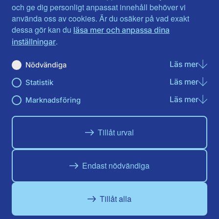
Jönköpings län
Västernorrland
och ge dig personligt anpassat innehåll behöver vi
Kalmar län
Västmanland
använda oss av cookies. Är du osäker på vad exakt
Kronobergs län
Örebro län
dessa gör kan du
läsa mer och anpassa dina
Norrbotten
Östergötland
.
inställningar
Skåne län
Läs mer
om N
Nödvändiga
Du hittar oss här på sociala medier
Läs mer
om St
Statistik
Facebook
Twitter
Instagram
Linkedin
Youtube
Läs mer
om Ma
Marknadsföring
Tillåt urval
Endast nödvändiga
Tillåt alla