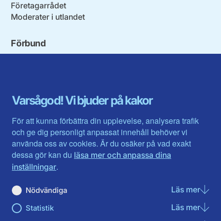
Företagarrådet
Moderater i utlandet
Förbund
Blekinge län
Stockholms stad och län
Dalarna
Södermanlands län
Gotland
Uppsala län
Gävleborg
Värmlands län
Varsågod! Vi bjuder på kakor
Halland
Västerbotten
Jämtlands län
Västra Götaland
För att kunna förbättra din upplevelse, analysera trafik
Jönköpings län
Västernorrland
och ge dig personligt anpassat innehåll behöver vi
Kalmar län
Västmanland
använda oss av cookies. Är du osäker på vad exakt
Kronobergs län
Örebro län
dessa gör kan du
läsa mer och anpassa dina
Norrbotten
Östergötland
.
inställningar
Skåne län
Läs mer
om N
Nödvändiga
Du hittar oss här på sociala medier
Läs mer
om St
Statistik
Facebook
Twitter
Instagram
Linkedin
Youtube