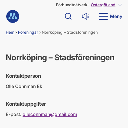
G
Förbund/nätverk:
Östergötland
Visa
å
Till startsidan
d
Meny
Sök
Läs upp
i
r
e
Hem
›
Föreningar
›
Norrköping – Stadsföreningen
k
t
t
i
Norrköping – Stadsföreningen
l
l
i
Kontaktperson
n
n
Olle Connman Ek
e
h
å
Kontaktuppgifter
l
l
E-post:
olleconnman@gmail.com