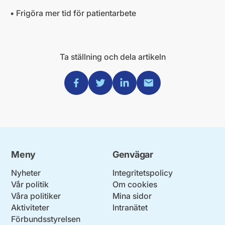
• Frigöra mer tid för patientarbete
Ta ställning och dela artikeln
Dela via Facebook
Dela via Twitter
Dela via Linkedin
Dela via Mail
Meny
Genvägar
Nyheter
Integritetspolicy
Vår politik
Om cookies
Våra politiker
Mina sidor
Aktiviteter
Intranätet
Förbundsstyrelsen