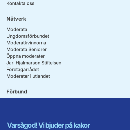
Kontakta oss
Nätverk
Moderata
Ungdomsförbundet
Moderatkvinnorna
Moderata Seniorer
Öppna moderater
Jarl Hjalmarson Stiftelsen
Företagarrådet
Moderater i utlandet
Förbund
Blekinge län
Stockholms stad och län
Dalarna
Södermanlands län
Gotland
Uppsala län
Gävleborg
Värmlands län
Varsågod! Vi bjuder på kakor
Halland
Västerbotten