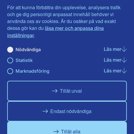
Jämtlands län
Västra Götaland
För att kunna förbättra din upplevelse, analysera trafik
Jönköpings län
Västernorrland
och ge dig personligt anpassat innehåll behöver vi
Kalmar län
Västmanland
använda oss av cookies. Är du osäker på vad exakt
Kronobergs län
Örebro län
dessa gör kan du
läsa mer och anpassa dina
Norrbotten
Östergötland
.
inställningar
Skåne län
Läs mer
om N
Nödvändiga
Du hittar oss här på sociala medier
Läs mer
om St
Statistik
Facebook
Instagram
Läs mer
om Ma
Marknadsföring
Tillåt urval
Endast nödvändiga
Tillåt alla