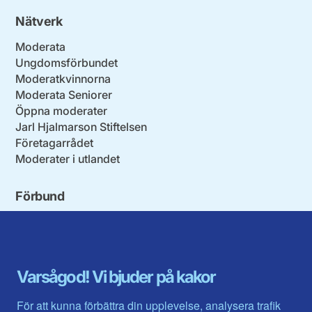
Nätverk
Moderata
Ungdomsförbundet
Moderatkvinnorna
Moderata Seniorer
Öppna moderater
Jarl Hjalmarson Stiftelsen
Företagarrådet
Moderater i utlandet
Förbund
Blekinge län
Stockholms stad och län
Dalarna
Södermanlands län
Gotland
Uppsala län
Gävleborg
Värmlands län
Varsågod! Vi bjuder på kakor
Halland
Västerbotten
Jämtlands län
Västra Götaland
För att kunna förbättra din upplevelse, analysera trafik