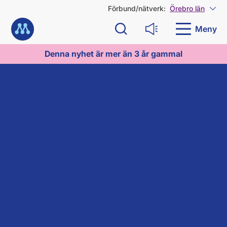
G
Förbund/nätverk:
Örebro län
Visa
å
Till startsidan
d
Meny
Sök
Läs upp
i
r
Denna nyhet är mer än 3 år gammal
e
k
t
t
i
l
l
i
n
n
e
h
å
l
l