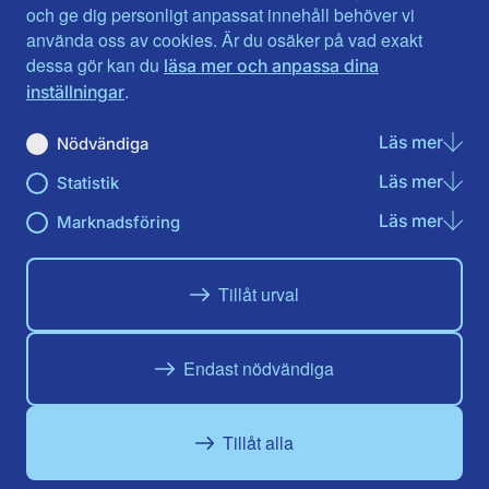
Jönköpings län
Västernorrland
och ge dig personligt anpassat innehåll behöver vi
Kalmar län
Västmanland
använda oss av cookies. Är du osäker på vad exakt
Kronobergs län
Örebro län
dessa gör kan du
läsa mer och anpassa dina
Norrbotten
Östergötland
.
inställningar
Skåne län
Läs mer
om N
Nödvändiga
Du hittar oss här på sociala medier
Läs mer
om St
Statistik
Facebook
Instagram
Läs mer
om Ma
Marknadsföring
Tillåt urval
Endast nödvändiga
Tillåt alla