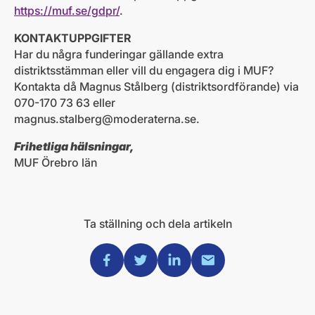
https://muf.se/gdpr/
.
KONTAKTUPPGIFTER
Har du några funderingar gällande extra
distriktsstämman eller vill du engagera dig i MUF?
Kontakta då Magnus Stålberg (distriktsordförande) via
070-170 73 63 eller
magnus.stalberg@moderaterna.se
.
Frihetliga hälsningar,
MUF Örebro län
Ta ställning och dela artikeln
Dela via Facebook
Dela via Twitter
Dela via Linkedin
Dela via Mail