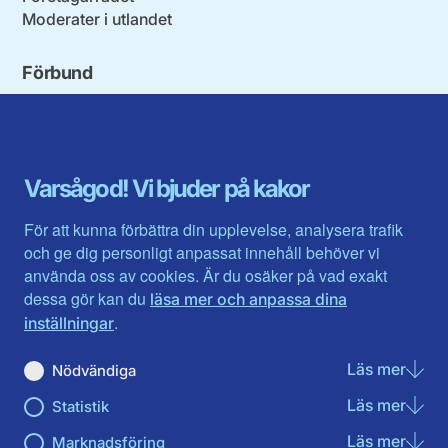
Moderater i utlandet
Förbund
Blekinge län
Stockholms stad och län
Dalarna
Södermanlands län
Gotland
Uppsala län
Gävleborg
Värmlands län
Varsågod! Vi bjuder på kakor
Halland
Västerbotten
Jämtlands län
Västra Götaland
För att kunna förbättra din upplevelse, analysera trafik
Jönköpings län
Västernorrland
och ge dig personligt anpassat innehåll behöver vi
Kalmar län
Västmanland
använda oss av cookies. Är du osäker på vad exakt
Kronobergs län
Örebro län
dessa gör kan du
läsa mer och anpassa dina
Norrbotten
Östergötland
.
inställningar
Skåne län
Läs mer
om N
Nödvändiga
Du hittar oss här på sociala medier
Läs mer
om St
Statistik
Facebook
Instagram
Läs mer
om Ma
Marknadsföring