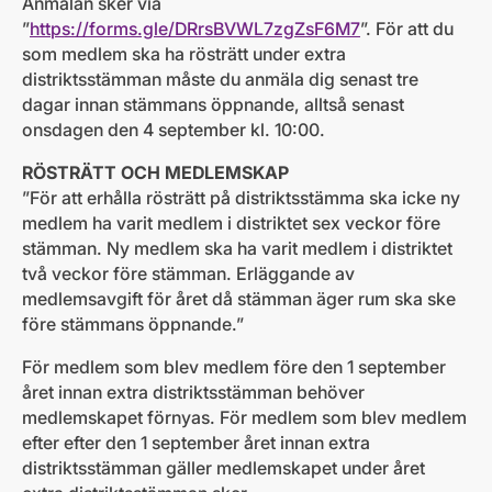
Anmälan sker via
”
https://forms.gle/DRrsBVWL7zgZsF6M7
”. För att du
som medlem ska ha rösträtt under extra
distriktsstämman måste du anmäla dig senast tre
dagar innan stämmans öppnande, alltså senast
onsdagen den 4 september kl. 10:00.
RÖSTRÄTT OCH MEDLEMSKAP
”För att erhålla rösträtt på distriktsstämma ska icke ny
medlem ha varit medlem i distriktet sex veckor före
stämman. Ny medlem ska ha varit medlem i distriktet
två veckor före stämman. Erläggande av
medlemsavgift för året då stämman äger rum ska ske
före stämmans öppnande.”
För medlem som blev medlem före den 1 september
året innan extra distriktsstämman behöver
medlemskapet förnyas. För medlem som blev medlem
efter efter den 1 september året innan extra
distriktsstämman gäller medlemskapet under året