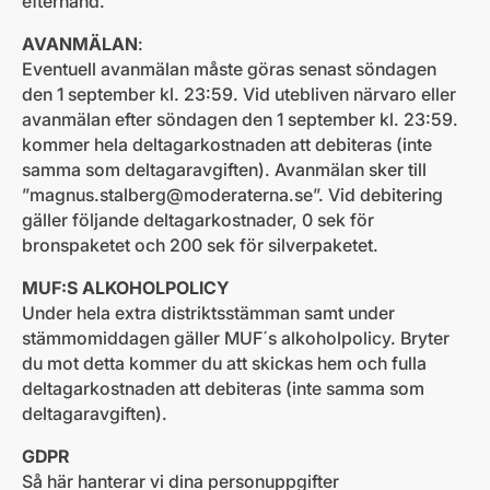
efterhand.
AVANMÄLAN
:
Eventuell avanmälan måste göras senast söndagen
den 1 september kl. 23:59. Vid utebliven närvaro eller
avanmälan efter söndagen den 1 september kl. 23:59.
kommer hela deltagarkostnaden att debiteras (inte
samma som deltagaravgiften). Avanmälan sker till
”
magnus.stalberg@moderaterna.se
”. Vid debitering
gäller följande deltagarkostnader, 0 sek för
bronspaketet och 200 sek för silverpaketet.
MUF:S ALKOHOLPOLICY
Under hela extra distriktsstämman samt under
stämmomiddagen gäller MUF´s alkoholpolicy. Bryter
du mot detta kommer du att skickas hem och fulla
deltagarkostnaden att debiteras (inte samma som
deltagaravgiften).
GDPR
Så här hanterar vi dina personuppgifter