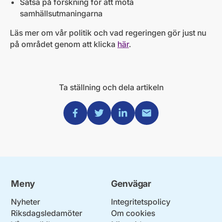
Satsa på forskning för att möta
samhällsutmaningarna
Läs mer om vår politik och vad regeringen gör just nu
på området genom att klicka
här
.
Ta ställning och dela artikeln
Dela via Facebook
Dela via Twitter
Dela via Linkedin
Dela via Mail
Meny
Genvägar
Nyheter
Integritetspolicy
Riksdagsledamöter
Om cookies