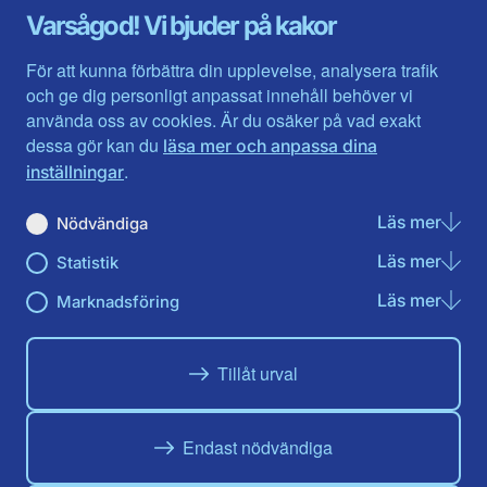
Gävleborg
Värmlands län
Varsågod! Vi bjuder på kakor
Halland
Västerbotten
Jämtlands län
Västra Götaland
För att kunna förbättra din upplevelse, analysera trafik
Jönköpings län
Västernorrland
och ge dig personligt anpassat innehåll behöver vi
Kalmar län
Västmanland
använda oss av cookies. Är du osäker på vad exakt
Kronobergs län
Örebro län
dessa gör kan du
läsa mer och anpassa dina
Norrbotten
Östergötland
.
inställningar
Skåne län
Läs mer
om N
Nödvändiga
Du hittar oss här på sociala medier
Läs mer
om St
Statistik
Facebook
Twitter
Instagram
Linkedin
Youtube
Läs mer
om Ma
Marknadsföring
Tillåt urval
Endast nödvändiga