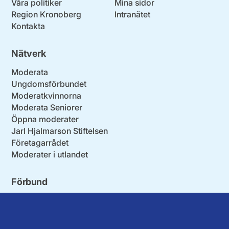
Våra politiker
Mina sidor
Region Kronoberg
Intranätet
Kontakta
Nätverk
Moderata
Ungdomsförbundet
Moderatkvinnorna
Moderata Seniorer
Öppna moderater
Jarl Hjalmarson Stiftelsen
Företagarrådet
Moderater i utlandet
Förbund
Blekinge län
Stockholms stad och län
Dalarna
Södermanlands län
Gotland
Uppsala län