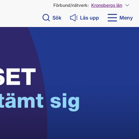
Förbund/nätverk:
Kronobergs län
Visa 
Sök
Läs upp
Meny