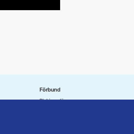
Förbund
Blekinge län
bundet
Dalarna
norna
Gotland
niorer
Gävleborg
rater
Halland