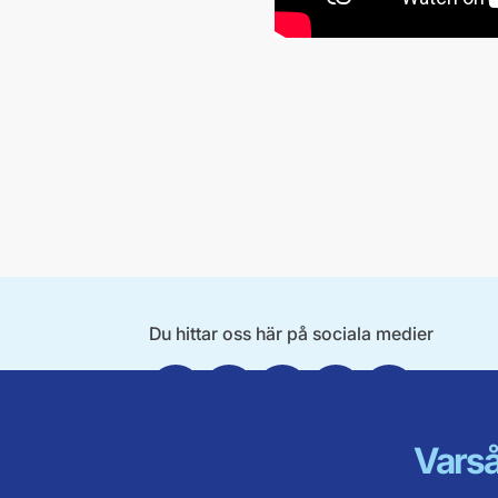
Du hittar oss här på sociala medier
Facebook
Twitter
Instagram
Linkedin
Youtube
Varså