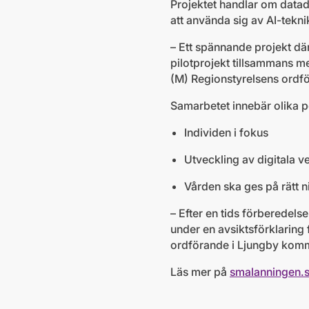
Projektet handlar om datad
att använda sig av AI-teknik
– Ett spännande projekt där
pilotprojekt tillsammans me
(M) Regionstyrelsens ordf
Samarbetet innebär olika p
Individen i fokus
Utveckling av digitala v
Vården ska ges på rätt n
– Efter en tids förberedels
under en avsiktsförklaring
ordförande i Ljungby kom
Läs mer på
smalanningen.