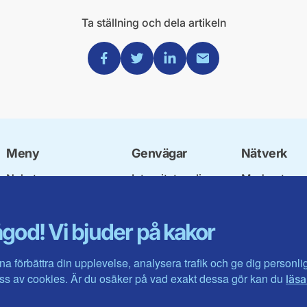
Ta ställning och dela artikeln
Dela via Facebook
Dela via Twitter
Dela via Linkedin
Dela via Mail
Meny
Genvägar
Nätverk
Nyheter
Integritetspolicy
Moderata
Riksdagsledamöter
Om cookies
Ungdomsför
Våra politiker
Mina sidor
Moderatkvin
god! Vi bjuder på kakor
Region Kronoberg
Intranätet
Moderata Se
Kontakta
Öppna mode
Jarl Hjalmar
na förbättra din upplevelse, analysera trafik och ge dig personl
Stiftelsen
s av cookies. Är du osäker på vad exakt dessa gör kan du
läsa
Företagarråd
Moderater i 