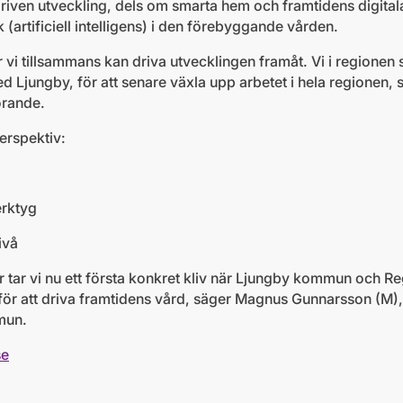
riven utveckling, dels om smarta hem och framtidens digita
 (artificiell intelligens) i den förebyggande vården.
 vi tillsammans kan driva utvecklingen framåt. Vi i regionen 
d Ljungby, för att senare växla upp arbetet i hela regionen, 
örande.
erspektiv:
erktyg
ivå
er tar vi nu ett första konkret kliv när Ljungby kommun och 
 för att driva framtidens vård, säger Magnus Gunnarsson (M
mun.
se