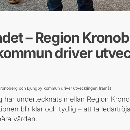
andet – Region Krono
kommun driver utvec
 Kronoberg och Ljungby kommun driver utvecklingen framåt
ing har undertecknats mellan Region Kron
en blir klar och tydlig – att ta ledartröj
ära vården.