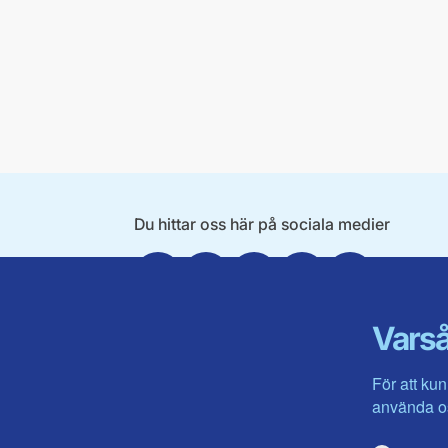
Du hittar oss här på sociala medier
Facebook
Twitter
Instagram
Linkedin
Youtube
Varså
För att kun
använda os