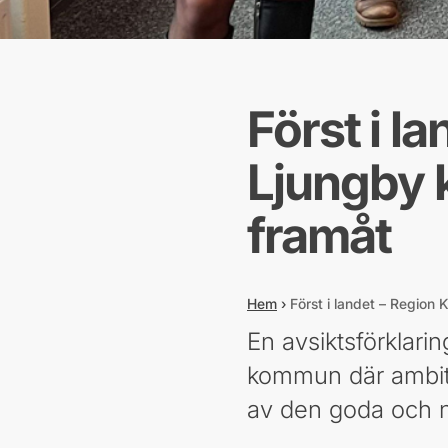
Först i l
Ljungby 
framåt
Hem
›
Först i landet – Region
En avsiktsförklar
kommun där ambition
av den goda och n