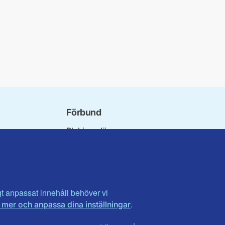
Förbund
Blekinge län
bundet
Dalarna
norna
Gotland
niorer
Gävleborg
rater
Halland
son
Visa fler ...
igt anpassat innehåll behöver vi
.
 mer och anpassa dina inställningar
et
utlandet