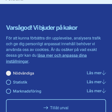
Blekinge län
Stockholms stad och län
Dalarna
Södermanlands län
Gotland
Uppsala län
Gävleborg
Värmlands län
Varsågod! Vi bjuder på kakor
Halland
Västerbotten
Jämtlands län
Västra Götaland
För att kunna förbättra din upplevelse, analysera trafik
Jönköpings län
Västernorrland
och ge dig personligt anpassat innehåll behöver vi
Kalmar län
Västmanland
använda oss av cookies. Är du osäker på vad exakt
Kronobergs län
Örebro län
dessa gör kan du
läsa mer och anpassa dina
Norrbotten
Östergötland
.
inställningar
Skåne län
Läs mer
om N
Nödvändiga
Du hittar oss här på sociala medier
Läs mer
om St
Statistik
Facebook
Twitter
Instagram
Linkedin
Youtube
Läs mer
om Ma
Marknadsföring
Tillåt urval