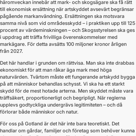
häromveckan innebär att mark- och skogsägare ska få rätt
till ekonomisk ersättning när artskyddet avsevärt begränsar
pågående markanvändning. Ersättningen ska motsvara
samma nivå som vid områdesskydd – i praktiken upp till 125
procent av värdeminskningen – och Skogsstyrelsen ska ges
i uppdrag att träffa frivilliga överenskommelser med
markägare. För detta avsätts 100 miljoner kronor årligen
från 2027.
Det här handlar i grunden om rättvisa. Man ska inte drabbas
ekonomiskt för att man råkar äga mark med höga
naturvärden. Tvärtom måste ett fungerande artskydd bygga
på att människor behandlas schysst. Vi ska ha ett starkt
skydd för de mest hotade arterna. Men skyddet måste vara
träffsäkert, proportionerligt och begripligt. När reglerna
upplevs godtyckliga undergrävs legitimiteten – och då
förlorar både människor och natur.
För oss på Gotland är det här inte bara teoretiskt. Det
handlar om gårdar, familjer och företag som behöver kunna