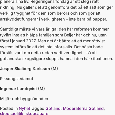
planera sina liv. Regeringens förslag är ett steg i rätt
riktning. Nu gäller det att genomföra det på ett sätt som ger
verklig trygghet för dem som berörs och som gör att
artskyddet fungerar i verkligheten – inte bara på papper.
Samtidigt måste vi vara ärliga: den här reformen kommer
tyvärr inte att hjälpa familjen som Beijer här och nu, utan
först i januari 2027. Men det är bättre att ett mer rättvist
system införs än att det inte införs alls. Det bästa hade
förstås varit om detta redan varit verklighet – så att
gotländska skogsägare sluppit hamna i den här situationen.
Jesper Skalberg Karlsson (M)
Riksdagsledamot
Ingemar Lundqvist (M)
Miljö- och byggnämnden
Posted in
Nyhet
Tagged
Gotland
,
Moderaterna Gotland
,
skogspolitik
,
skogsägare