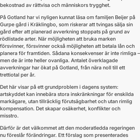
bekostnad av rättvisa och människors trygghet.
På Gotland har vi nyligen kunnat läsa om familjen Beijer på
Gurpe gård i Kräklingbo, som riskerar att tvingas sälja sin
gård efter att planerad avverkning stoppats på grund av
rödlistade arter. När möjligheten att bruka marken
försvinner, försvinner också möjligheten att betala lån och
planera för framtiden. Sådana konsekvenser är inte rimliga –
men de är inte heller ovanliga. Antalet överklagade
avverkningar har ökat på Gotland, från nära noll till ett
trettiotal per år.
Det här visar på ett grundproblem i dagens system:
artskyddet kan innebära stora inskränkningar för enskilda
markägare, utan tillräcklig förutsägbarhet och utan rimlig
kompensation. Det skapar osäkerhet, konflikter och
misstro.
Därför är det välkommet att den moderatledda regeringen
nu föreslår förändringar. Ett förslag som presenterades