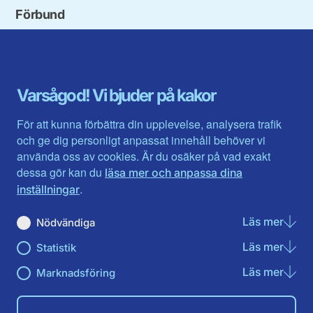
Förbund
Blekinge län
Stockholms stad och län
Dalarna
Södermanlands län
Gotland
Uppsala län
Gävleborg
Värmlands län
Varsågod! Vi bjuder på kakor
Halland
Västerbotten
Jämtlands län
Västra Götaland
För att kunna förbättra din upplevelse, analysera trafik
Jönköpings län
Västernorrland
och ge dig personligt anpassat innehåll behöver vi
Kalmar län
Västmanland
använda oss av cookies. Är du osäker på vad exakt
Kronobergs län
Örebro län
dessa gör kan du
läsa mer och anpassa dina
Norrbotten
Östergötland
.
inställningar
Skåne län
Läs mer
om N
Nödvändiga
Du hittar oss här på sociala medier
Läs mer
om St
Statistik
Facebook
Twitter
Instagram
Linkedin
Youtube
Läs mer
om Ma
Marknadsföring