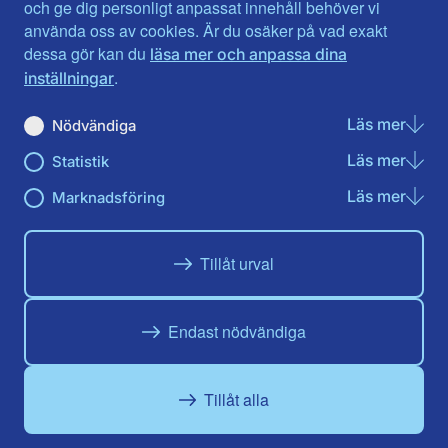
Jönköpings län
Västernorrland
och ge dig personligt anpassat innehåll behöver vi
Kalmar län
Västmanland
använda oss av cookies. Är du osäker på vad exakt
Kronobergs län
Örebro län
dessa gör kan du
läsa mer och anpassa dina
Norrbotten
Östergötland
.
inställningar
Skåne län
Läs mer
om N
Nödvändiga
Du hittar oss här på sociala medier
Läs mer
om St
Statistik
Facebook
Twitter
Instagram
Linkedin
Youtube
Läs mer
om Ma
Marknadsföring
Tillåt urval
Endast nödvändiga
Tillåt alla