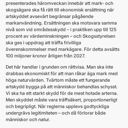
presenterades häromveckan innebär att mark- och
skogsägare ska få rätt till ekonomisk ersättning när
artskyddet avsevärt begränsar pågående
markanvändning. Ersättningen ska motsvara samma
nivå som vid områdesskydd – i praktiken upp till 125
procent av värdeminskningen – och Skogsstyrelsen
ska ges i uppdrag att träffa frivilliga
överenskommelser med markägare. För detta avsätts
100 miljoner kronor årligen från 2027.
Det här handlar i grunden om rättvisa. Man ska inte
drabbas ekonomiskt för att man råkar äga mark med
höga naturvärden. Tvärtom måste ett fungerande
artskydd bygga på att människor behandlas schysst.
Vi ska ha ett starkt skydd för de mest hotade arterna.
Men skyddet måste vara träffsäkert, proportionerligt
och begripligt. När reglerna upplevs godtyckliga
undergrävs legitimiteten – och då förlorar både
människor och natur.