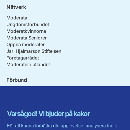
Nätverk
Moderata
Ungdomsförbundet
Moderatkvinnorna
Moderata Seniorer
Öppna moderater
Jarl Hjalmarson Stiftelsen
Företagarrådet
Moderater i utlandet
Förbund
Blekinge län
Stockholms stad och län
Dalarna
Södermanlands län
Gotland
Uppsala län
Gävleborg
Värmlands län
Varsågod! Vi bjuder på kakor
Halland
Västerbotten
Jämtlands län
Västra Götaland
För att kunna förbättra din upplevelse, analysera trafik