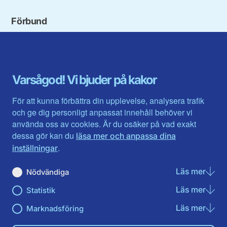
Förbund
Blekinge län
Stockholms stad och län
Dalarna
Södermanlands län
Gotland
Uppsala län
Gävleborg
Värmlands län
Varsågod! Vi bjuder på kakor
Halland
Västerbotten
Jämtlands län
Västra Götaland
För att kunna förbättra din upplevelse, analysera trafik
Jönköpings län
Västernorrland
och ge dig personligt anpassat innehåll behöver vi
Kalmar län
Västmanland
använda oss av cookies. Är du osäker på vad exakt
Kronobergs län
Örebro län
dessa gör kan du
läsa mer och anpassa dina
Norrbotten
Östergötland
.
inställningar
Skåne län
Läs mer
om N
Nödvändiga
Du hittar oss här på sociala medier
Läs mer
om St
Statistik
Facebook
Twitter
Instagram
Linkedin
Youtube
Läs mer
om Ma
Marknadsföring