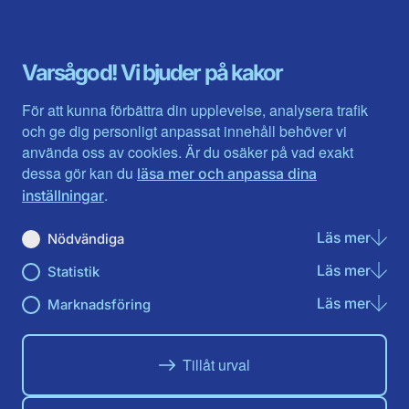
Dalarna
Södermanlands län
Gotland
Uppsala län
Gävleborg
Värmlands län
Varsågod! Vi bjuder på kakor
Halland
Västerbotten
Jämtlands län
Västra Götaland
För att kunna förbättra din upplevelse, analysera trafik
Jönköpings län
Västernorrland
och ge dig personligt anpassat innehåll behöver vi
Kalmar län
Västmanland
använda oss av cookies. Är du osäker på vad exakt
Kronobergs län
Örebro län
dessa gör kan du
läsa mer och anpassa dina
Norrbotten
Östergötland
.
inställningar
Skåne län
Läs mer
om N
Nödvändiga
Du hittar oss här på sociala medier
Läs mer
om St
Statistik
Facebook
Twitter
Instagram
Linkedin
Youtube
Läs mer
om Ma
Marknadsföring
Tillåt urval