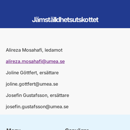
Jämställdhetsutskottet
Alireza Mosahafi, ledamot
alireza.mosahafi@umea.se
Joline Göttfert, ersättare
joline.gottfert@umea.se
Josefin Gustafsson, ersättare
josefin.gustafsson@umea.se