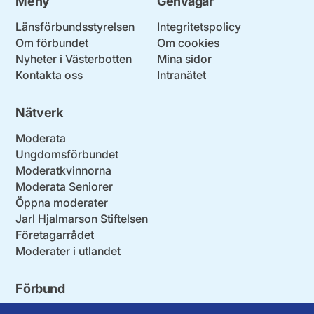
Meny
Genvägar
Länsförbundsstyrelsen
Integritetspolicy
Om förbundet
Om cookies
Nyheter i Västerbotten
Mina sidor
Kontakta oss
Intranätet
Nätverk
Moderata
Ungdomsförbundet
Moderatkvinnorna
Moderata Seniorer
Öppna moderater
Jarl Hjalmarson Stiftelsen
Företagarrådet
Moderater i utlandet
Förbund
Blekinge län
Stockholms stad och län