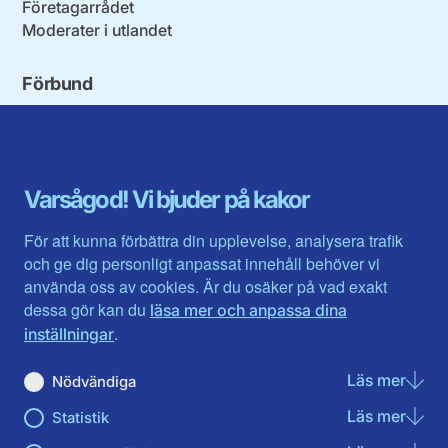
Företagarrådet
Moderater i utlandet
Förbund
Blekinge län
Stockholms stad och län
Dalarna
Södermanlands län
Gotland
Uppsala län
Gävleborg
Värmlands län
Varsågod! Vi bjuder på kakor
Halland
Västerbotten
Jämtlands län
Västra Götaland
För att kunna förbättra din upplevelse, analysera trafik
Jönköpings län
Västernorrland
och ge dig personligt anpassat innehåll behöver vi
Kalmar län
Västmanland
använda oss av cookies. Är du osäker på vad exakt
Kronobergs län
Örebro län
dessa gör kan du
läsa mer och anpassa dina
Norrbotten
Östergötland
.
inställningar
Skåne län
Läs mer
om N
Nödvändiga
Du hittar oss här på sociala medier
Läs mer
om St
Statistik
Facebook
Twitter
Instagram
Linkedin
Youtube