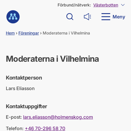
G
Förbund/nätverk:
Västerbotten
Visa
å
Till startsidan
d
Meny
Sök
Läs upp
i
r
e
Hem
›
Föreningar
›
Moderaterna i Vilhelmina
k
t
t
i
Moderaterna i Vilhelmina
l
l
i
Kontaktperson
n
n
Lars Eliasson
e
h
å
Kontaktuppgifter
l
l
E-post:
lars.eliasson@holmenskog.com
Telefon:
+46 70-296 58 70